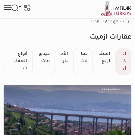
الرئيسية
عقارات ازميت
عقارات ازميت
ال
المش
مقا
الأخ
فيديو
أنواع
ك
اريع
لات
بار
هات
العقارا
ل
ت