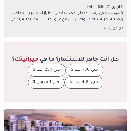
غاردين (2) 636 - IMT
شقق للبيع فى ازميت كوجالي مصممة على الطراز المعماري المعاصر
وإطلالة بحرية ساحرة، تواصل الآن مع فريق امتلاك العقارية للمزيد من
التفاصيل.
2022-04-07
هل أنت جاهز للاستثمار؟ ما هي
ميزانيتك
؟
حتى 100 ألف $
حتى 250 ألف $
حتى 400 ألف $
حتى 1 مليون $