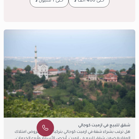
حتى 400 ألف $
حتى 1 مليون $
شقق للبيع في ازميت كوجالي
هل ترغب بشراء شقة في ازميت كوجالي بتركيا؟ شاهد عروض امتلاك
العقارية ضمن شقق للبيع في ازميت. أرخص الأسعار وأروع الخدمات،