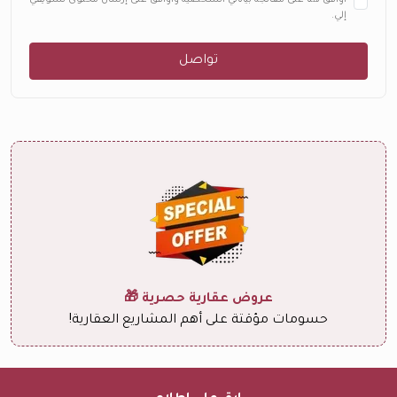
أوافق هنا على معالجة بياناتي الشخصية وأوافق على إرسال محتوى تسويقي
إلي.
تواصل
عروض عقارية حصرية 🎁
حسومات مؤقتة على أهم المشاريع العقارية!