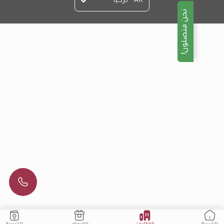
AR - تركيا
نحن متصلون!