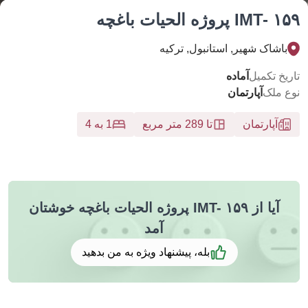
IM پروژه الحیات باغچه
اشاک شهیر, استانبول, تركيه
خ تکمیل
آماده
 ملک
آپارتمان
آپارتمان
تا 289 متر مربع
1 به 4
آیا از IMT- ۱۵۹ پروژه الحیات باغچه خوشتان
آمد
بله، پیشنهاد ویژه به من بدهید