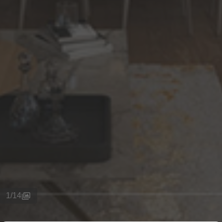
1
/
14