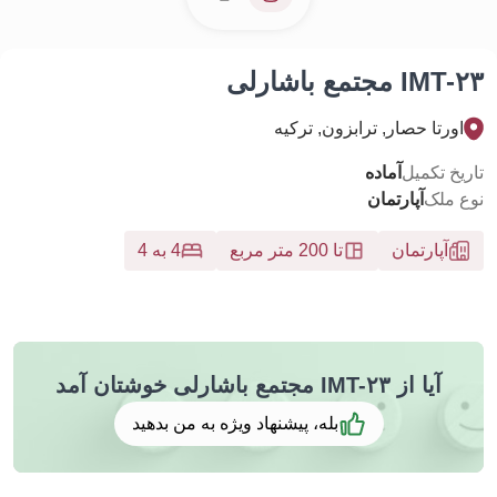
 مجتمع باشارلی
ورتا حصار, ترابزون, تركيه
خ تکمیل
آماده
 ملک
آپارتمان
آپارتمان
تا 200 متر مربع
4 به 4
آیا از IMT-۲۳ مجتمع باشارلی خوشتان آمد
بله، پیشنهاد ویژه به من بدهید