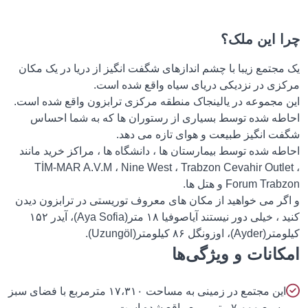
 این ملک؟
جتمع زیبا با چشم اندازهای شگفت انگیز از دریا در یک مکان
زی در نزدیکی دریای سیاه واقع شده است.
 مجموعه در یالینجاک منطقه مرکزی ترابزون واقع شده است.
طه شده توسط بسیاری از رستوران ها که به شما احساس
ت انگیز طبیعت و هوای تازه می دهد.
ه شده توسط بیمارستان ها ، دانشگاه ها ، مراکز خرید مانند
TİM-MAR A.V.M ، Nine West ، Trabzon Cevahir Outle
Forum Tr و هتل ها.
گر می خواهید از مکان های معروف توریستی در ترابزون دیدن
کنید ، خیلی دور نیستند آیاصوفیا ۱۸ متر(Aya Sofia)، آیدر ۱۵۲
زونگل ۸۶ کیلومتر(Uzungöl).
انات و ویژگی‌ها
این مجتمع در زمینی به مساحت ۱۷،۳۱۰ مترمربع با فضای سبز
سیع ۷،۰۰۰ متر مربع واقع شده است