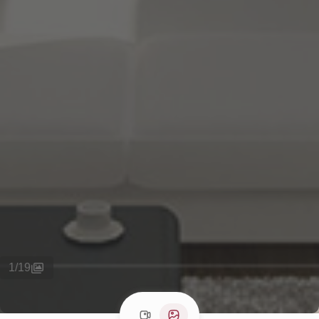
1
/
19