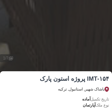
1
/
7
I پروژه استون پارک
اشاک شهیر, استانبول, تركيه
خ تکمیل
آماده
 ملک
آپارتمان