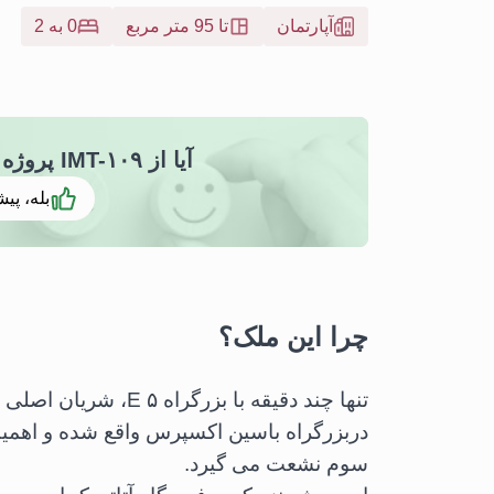
آپارتمان
تا 95 متر مربع
0 به 2
آیا از IMT-۱۰۹ پروژه پرستیژ استانبول خوشتان آمد
بله، پیش
چرا این ملک؟
تنها چند دقیقه با بزرگراه ۵ E، شریان اصلی استانبول فاصله دارد.
دربزرگراه باسین اکسپرس واقع شده و اهمیت
سوم نشعت می گیرد.