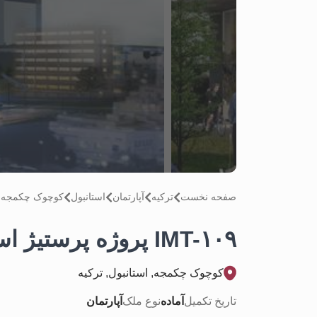
صفحه نخست
تركيه
آپارتمان
استانبول
کوچوک چکمجه
IMT-۱۰۹ پروژه پرستیژ استانبول
کوچوک چکمجه, استانبول, تركيه
تاریخ تکمیل
آماده
نوع ملک
آپارتمان