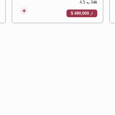
3 به 4.5
490,000 $
از