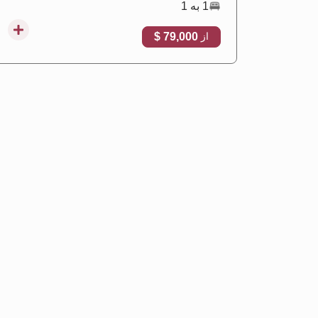
1 به 1
79,000 $
از