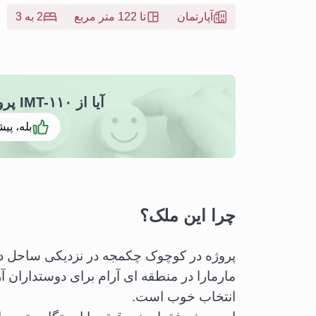
آپارتمان
تا 122 متر مربع
2 به 3
آیا از IMT-۱۱۰ پروژه دریاچه ۲۴ خوشتان آمد
بله، پیش
چرا این ملک؟
پروژه در کوچوک چکمجه در نزدیکی ساحل دریا
مارمارا در منطقه ای آرام برای دوستداران آ
انتخاب خوب است.