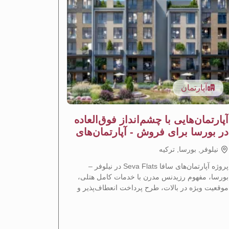
آپارتمان
آپار
آپارتمان‌هایی با چشم‌انداز فوق‌العاده
آپارتما
در بورسا برای فروش - آپارتمان‌های
نیلوفر ب
ساوا
نيلوفر, بورسا, تركيه
نيلوفر, ب
پروژه آپارتمان‌های سافا Seva Flats در نیلوفر –
بورسا، مفهوم رزیدنس مدرن با خدمات کامل هتلی،
مدرنی را در
موقعیت ویژه در بالات، طرح پرداخت انعطاف‌پذیر و
که موقعیت م
فرصت سرمایه‌گذاری نویدبخش را ارائه می‌دهد.
با هم ترکیب 