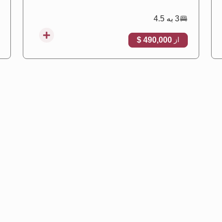
3 به 4.5
490,000 $
از