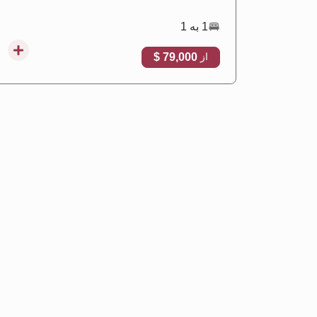
1 به 1
79,000 $
از