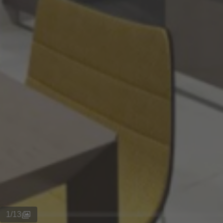
1
/
13