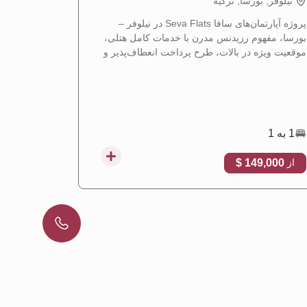
نيلوفر, بورسا, تركيه
نيلوفر, ب
پروژه آپارتمان‌های سافا Seva Flats در نیلوفر –
بورسا، مفهوم رزیدنس مدرن با خدمات کامل هتلی،
مدرنی را در
موقعیت ویژه در بالات، طرح پرداخت انعطاف‌پذیر و
که موقعیت م
فرصت سرمایه‌گذاری نویدبخش را ارائه می‌دهد.
با هم ترکیب 
1 به 1
1 به 3
,000 $
149,000 $
از
از