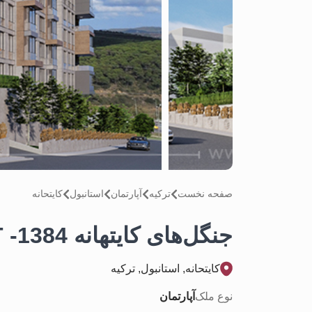
صفحه نخست
تركيه
آپارتمان
استانبول
کایتحانه
جنگل‌های کایتهانه 1384- IMT
کایتحانه, استانبول, تركيه
نوع ملک
آپارتمان