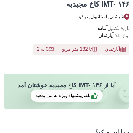
IMT کاخ مجیدیه
يشلی, استانبول, تركيه
خ تکمیل
آماده
 ملک
آپارتمان
آپارتمان
تا 132 متر مربع
0 به 2
آیا از IMT- ۱۴۶ کاخ مجیدیه خوشتان آمد
بله، پیشنهاد ویژه به من بدهید
 این ملک؟