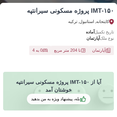
 پروژه مسکونی سیرانتپه
ایتحانه, استانبول, تركيه
خ تکمیل
آماده
 ملک
آپارتمان
آپارتمان
تا 204 متر مربع
0 به 4
آیا از IMT-۱۵۰ پروژه مسکونی سیرانتپه
خوشتان آمد
بله، پیشنهاد ویژه به من بدهید