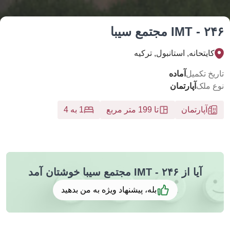
IMT  مجتمع سیبا
ایتحانه, استانبول, تركيه
خ تکمیل
آماده
 ملک
آپارتمان
آپارتمان
تا 199 متر مربع
1 به 4
آیا از IMT - ۲۴۶ مجتمع سیبا خوشتان آمد
بله، پیشنهاد ویژه به من بدهید