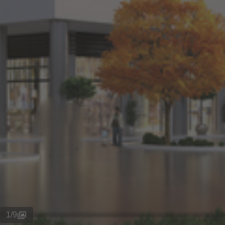
1
/
9