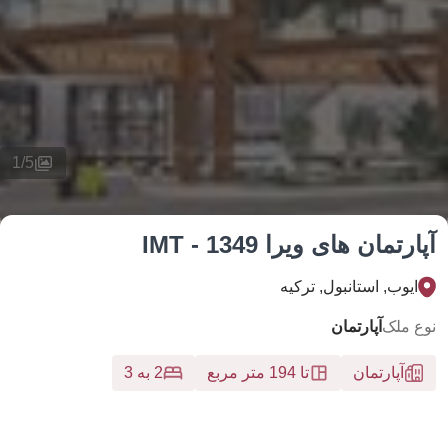
1
/
5
تمان های ویرا IMT - 1349
یوب, استانبول, تركيه
 ملک
آپارتمان
آپارتمان
تا 194 متر مربع
2 به 3