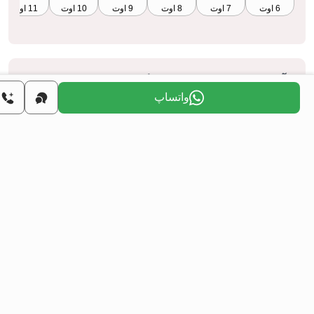
6 اوت
7 اوت
8 اوت
9 اوت
10 اوت
11 اوت
آیا می‌خواهید از طریق سرمایه‌گذاری در املاک، شهروندی
واتساپ
ترکیه را به دست آورید؟
اطلاعات بیشتر
ژه‌های مشابه
همه
فروش مجدد