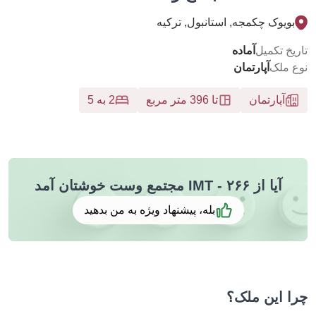
ویوک چکمجه, استانبول, تركيه
خ تکمیل
آماده
 ملک
آپارتمان
آپارتمان
تا 396 متر مربع
2 به 5
آیا از ۲۶۶ - IMT مجتمع وست خوشتان آمد
بله، پیشنهاد ویژه به من بدهید
 این ملک؟