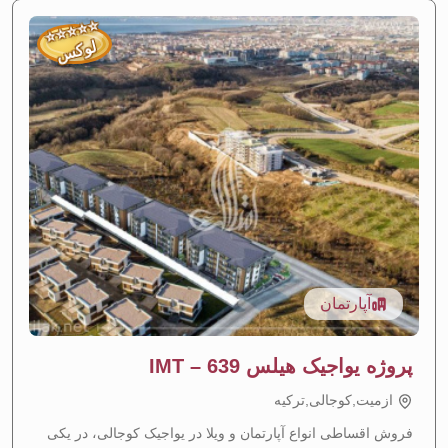
⭐
⭐
⭐
⭐
⭐
لوکس
آپارتمان
پروژه یواجیک هیلس IMT – 639
ازمیت,کوجالی,تركيه
افزایش ارزش مورد انتظار
—
منطقه با رشد سریع
فروش اقساطی انواع آپارتمان و ویلا در یواجیک کوجالی، در یکی