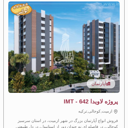
⭐
⭐
⭐
⭐
⭐
لوکس
آپارتمان
پروژه لاویدا IMT - 642
افزایش ارزش مورد انتظار
—
منطقه با رشد سریع
ازمیت,کوجالی,تركيه
بازده اجاره‌ای بالا
—
بازده قوی سرمایه‌گذاری از اجاره
فروش انواع آپارتمان بزرگ در شهر ازمیت، در استان سرسبز
کوجالی، در فاصله ای نه چندان دور از استانبول، در دل طبیعتی
لوکس
—
امکانات و طراحی لوکس و ممتاز