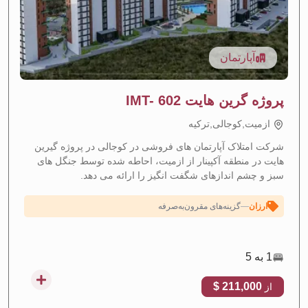
آپارتمان
پروژه گرین هایت IMT- 602
ازمیت,کوجالی,تركيه
افزایش ارزش مورد انتظار
—
منطقه با رشد سریع
شرکت امتلاک آپارتمان های فروشی در کوجالی در پروژه گیرین
هایت در منطقه آکپینار از ازمیت، احاطه شده توسط جنگل های
بازده اجاره‌ای بالا
—
بازده قوی سرمایه‌گذاری از اجاره
سبز و چشم اندازهای شگفت انگیز را ارائه می دهد.
نمای دریا
—
چشم‌انداز زیبا به دریا
ارزان
—
گزینه‌های مقرون‌به‌صرفه
در حال ساخت
—
پروژه در حال اجرا و ساخت
اقساطی
—
طرح‌های پرداخت اقساطی انعطاف‌پذیر
1 به 5
211,000 $
از