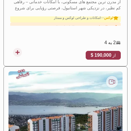
از مدرن ترین مجتمع های مسکونی، با امکانات خدماتی – رفاهی
بازده اجاره‌ای بالا
—
بازده قوی سرمایه‌گذاری از اجاره
کم نظیر، در نزدیکی شهر استانبول، فرصتی رؤیایی برای شروع
لوکس
—
امکانات و طراحی لوکس و ممتاز
یک سرمایه گذاری سودآور. جهت کسب اطلاع از جزئیات بیشتر
پروژه، با شرکت امتلاک تماس بگیرید.
در حال ساخت
—
پروژه در حال اجرا و ساخت
اقساطی
—
طرح‌های پرداخت اقساطی انعطاف‌پذیر
2 به 4
190,000 $
از
⭐
⭐
⭐
اقساطی