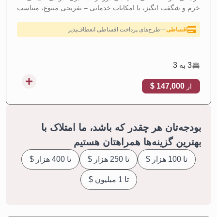
خرم و شگفت انگیز، با امکانات خدماتی – تفریحی متنوع، متناسب
در حال ساخت
—
پروژه در حال اجرا و ساخت
با زندگی لوکس خانوادگی.
اقساطی
—
طرح‌های پرداخت اقساطی انعطاف‌پذیر
سرمایه‌گذاری
—
بازدهی بالای سرمایه‌گذاری
3 به 3
147,000 $
از
بودجه‌تان هر چقدر که باشد، ما امتلاک با
بهترین گزینه‌ها همراهتان هستیم
تا 100 هزار $
تا 250 هزار $
تا 400 هزار $
تا 1 میلیون $