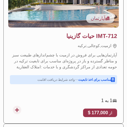
آپارتمان
IMT-712 حیات گازینیا
ازمیت,کوجالی,تركيه
آپارتمان‌هایی برای فروش در ازمیت با چشم‌اندازهای طبیعت سبز
و مناظر گسترده و باز در پروژه‌ای مناسب برای تابعیت ترکیه در
افزایش ارزش مورد انتظار
—
منطقه با رشد سریع
حومه تعدادی از مراکز گردشگری و با خدمات :امتلاک العقارية
بازده اجاره‌ای بالا
—
بازده قوی سرمایه‌گذاری از اجاره
مناسب برای اخذ تابعیت
—
واجد شرایط دریافت اقامت
اقساطی
—
طرح‌های پرداخت اقساطی انعطاف‌پذیر
1 به 1
177,000 $
از