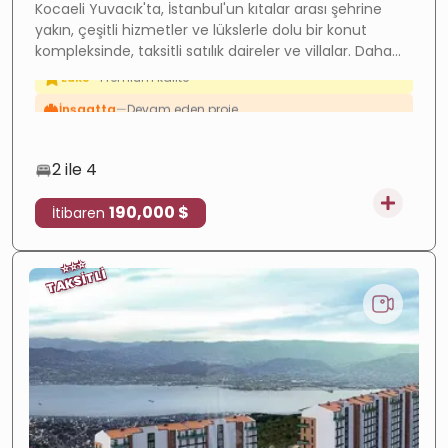
Kocaeli Yuvacık'ta, İstanbul'un kıtalar arası şehrine
yakın, çeşitli hizmetler ve lükslerle dolu bir konut
kompleksinde, taksitli satılık daireler ve villalar. Daha
fazla bilgi için bizimle iletişime geçin.
Değer artışı
—
Hızla gelişen bölge
Yüksek getiri
—
Güçlü kira getirisi
Lüks
—
Premium kalite
2 ile 4
İnşaatta
—
Devam eden proje
190,000 $
İtibaren
Taksitli
—
Esnek ödeme
⭐
⭐
⭐
TAKSİTLİ