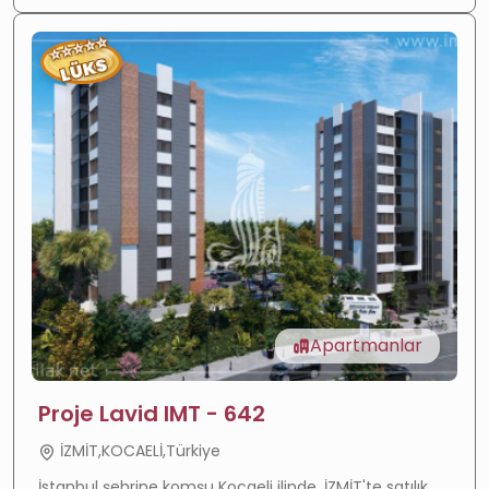
⭐
⭐
⭐
⭐
⭐
LÜKS
Apartmanlar
Proje Lavid IMT - 642
İZMİT,KOCAELİ,Türkiye
İstanbul şehrine komşu Kocaeli ilinde, İZMİT'te satılık