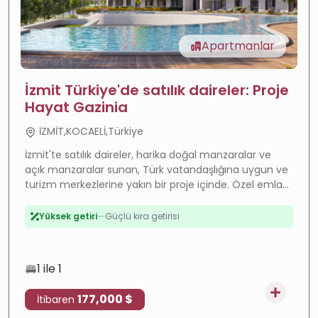
Apartmanlar
İzmit Türkiye'de satılık daireler: Proje
Hayat Gazinia
İZMİT,KOCAELİ,Türkiye
İzmit'te satılık daireler, harika doğal manzaralar ve
açık manzaralar sunan, Türk vatandaşlığına uygun ve
turizm merkezlerine yakın bir proje içinde. Özel emlak
Değer artışı
—
Hızla gelişen bölge
hizmetleri içerir.
Yüksek getiri
—
Güçlü kira getirisi
Vatandaşlık
—
Vatandaşlığa uygun
Taksitli
—
Esnek ödeme
1 ile 1
177,000 $
İtibaren