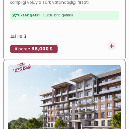
sahipliği yoluyla Türk vatandaşlığı fırsatı.
Değer artışı
—
Hızla gelişen bölge
Yüksek getiri
—
Güçlü kira getirisi
İnşaatta
—
Devam eden proje
Taksitli
—
Esnek ödeme
1 ile 3
98,000 $
İtibaren
⭐
⭐
⭐
TAKSİTLİ