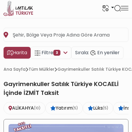
Harita
Filtre
Sırala:
En yeniler
3
Ana Sayfa
Tüm Mülkler
Gayrimenkuller Satılık Türkiye KOCA
Gayrimenkuller Satılık Türkiye KOCAELİ
İçinde İZMİT Taksit
ALİKAHYA
Yatırım
Lüks
İnş
(10)
(5)
(5)
⭐
⭐
⭐
TAKSİTLİ