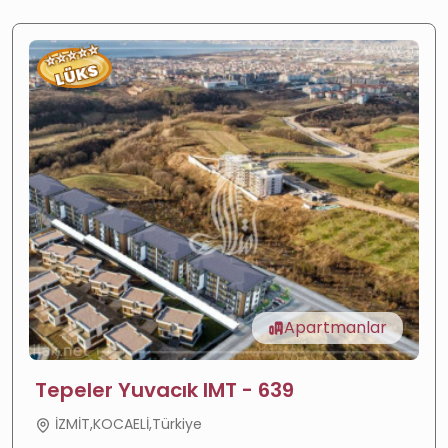
⭐
⭐
⭐
⭐
⭐
LÜKS
Apartmanlar
Tepeler Yuvacık IMT - 639
İZMİT,KOCAELİ,Türkiye