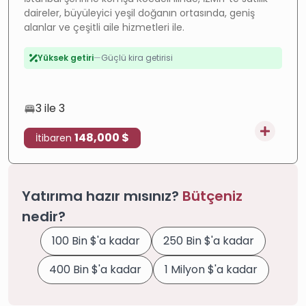
daireler, büyüleyici yeşil doğanın ortasında, geniş
Değer artışı
—
Hızla gelişen bölge
alanlar ve çeşitli aile hizmetleri ile.
Yüksek getiri
—
Güçlü kira getirisi
Lüks
—
Premium kalite
İnşaatta
—
Devam eden proje
Taksitli
—
Esnek ödeme
3 ile 3
Yatırım
—
Yüksek potansiyel
148,000 $
İtibaren
Yatırıma hazır mısınız?
Bütçeniz
nedir?
100 Bin $'a kadar
250 Bin $'a kadar
400 Bin $'a kadar
1 Milyon $'a kadar