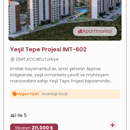
Apartmanlar
Yeşil Tepe Projesi IMT-602
Değer artışı
—
Hızla gelişen bölge
İZMİT,KOCAELİ,Türkiye
Yüksek getiri
—
Güçlü kira getirisi
İmtilak Gayrimenkul'de, İzmit şehrinin Akpınar
bölgesinde, yeşil ormanlarla çevrili ve muhteşem
Deniz manzarası
—
Harika manzara
manzaralara sahip Yeşil Tepe Projesi kapsamında
Uygun fiyat
—
Avantajlı fırsat
Türkiye Kocaeli'de satılık daireler bulunmaktadır.
İnşaatta
—
Devam eden proje
Taksitli
—
Esnek ödeme
1 ile 5
211,000 $
İtibaren