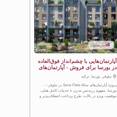
آپارتمان
آپار
آپارتمان‌هایی با چشم‌انداز فوق‌العاده
آپارتما
در بورسا برای فروش - آپارتمان‌های
نیلوفر ب
ساوا
نيلوفر, بورسا, تركيه
نيلوفر, ب
پروژه آپارتمان‌های سافا Seva Flats در نیلوفر –
بورسا، مفهوم رزیدنس مدرن با خدمات کامل هتلی،
مدرنی را در
موقعیت ویژه در بالات، طرح پرداخت انعطاف‌پذیر و
که موقعیت م
فرصت سرمایه‌گذاری نویدبخش را ارائه می‌دهد.
با هم ترکیب 