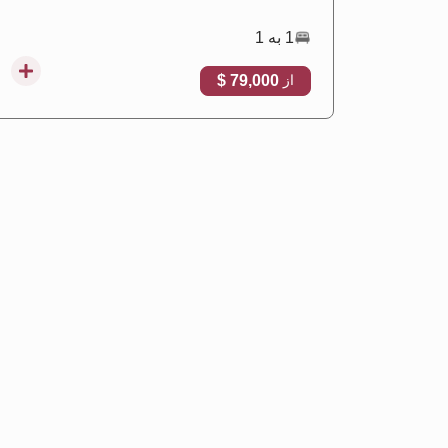
1 به 1
79,000 $
از