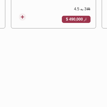
3 به 4.5
490,000 $
از