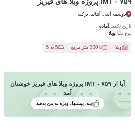
یلا های فیریز
وشمه آلتی, آنتالیا, تركيه
خ تکمیل
آماده
 ملک
ویلا
ویلا
تا 300 متر مربع
5 به 5
آیا از ۷۵۹ - IMT پروژه ویلا های فیریز خوشتان
آمد
بله، پیشنهاد ویژه به من بدهید