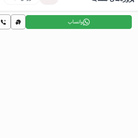
واتساپ
املاک
آپارتمان‌های فروشی در بورسا ترکیه - پروژه
پر
جواهره
نيلوفر, بورسا, تركيه