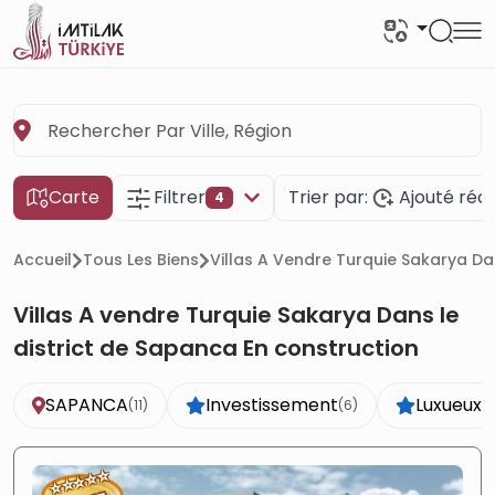
Carte
Filtrer
Trier par:
Ajouté ré
4
Accueil
Tous Les Biens
Villas A Vendre Turquie Sakarya Da
Villas A vendre Turquie Sakarya Dans le
district de Sapanca En construction
SAPANCA
Investissement
Luxueux
(11)
(6)
(6
⭐
⭐
⭐
⭐
⭐