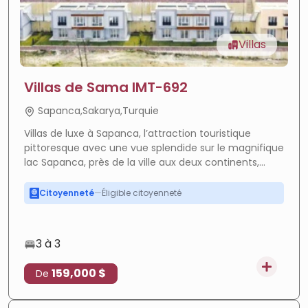
Villas
Villas de Sama IMT-692
Sapanca,Sakarya,Turquie
Villas de luxe à Sapanca, l’attraction touristique
pittoresque avec une vue splendide sur le magnifique
Forte croissance
—
Zone en plein essor
lac Sapanca, près de la ville aux deux continents,
ROI élevé
—
Forte rentabilité
Istanbul, et appropriés pour demander la citoyenneté
turque. A visiter sans tarder.
Citoyenneté
—
Éligible citoyenneté
En cours
—
Projet en cours
Paiement facile
—
Paiement flexible
3 à 3
Investissement
—
Fort potentiel
159,000 $
De