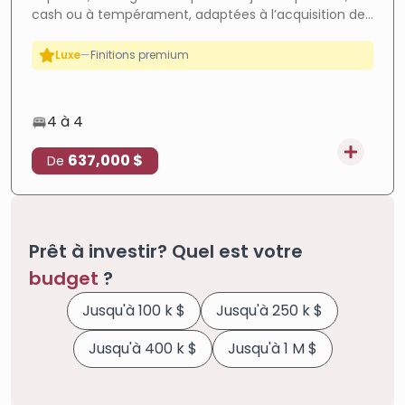
cash ou à tempérament, adaptées à l’acquisition de
Citoyenneté
—
Éligible citoyenneté
la nationalité turque. Contactez-nous.
Luxe
—
Finitions premium
En cours
—
Projet en cours
Investissement
—
Fort potentiel
4 à 4
637,000 $
De
Prêt à investir? Quel est votre
budget
?
Jusqu'à 100 k $
Jusqu'à 250 k $
Jusqu'à 400 k $
Jusqu'à 1 M $