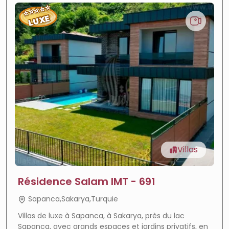
⭐
⭐
⭐
⭐
⭐
LUXE
Villas
Résidence Salam IMT - 691
Sapanca,Sakarya,Turquie
Forte croissance
—
Zone en plein essor
Villas de luxe à Sapanca, à Sakarya, près du lac
Sapanca, avec grands espaces et jardins privatifs, en
ROI élevé
—
Forte rentabilité