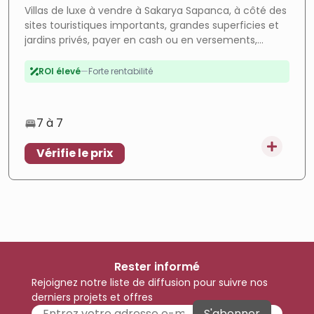
Villas de luxe à vendre à Sakarya Sapanca, à côté des
sites touristiques importants, grandes superficies et
jardins privés, payer en cash ou en versements,
Forte croissance
—
Zone en plein essor
adaptées à obtenir la nationalité turque. Contactez-
nous pour en savoir plus.
ROI élevé
—
Forte rentabilité
Citoyenneté
—
Éligible citoyenneté
Luxe
—
Finitions premium
7 à 7
En cours
—
Projet en cours
Vérifie le prix
Paiement facile
—
Paiement flexible
Rester informé
Rejoignez notre liste de diffusion pour suivre nos
derniers projets et offres
S'abonner