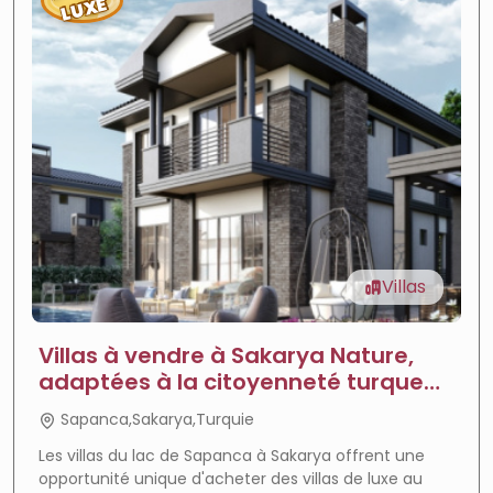
LUXE
Villas
Villas à vendre à Sakarya Nature,
adaptées à la citoyenneté turque
avec option de paiement par
Sapanca,Sakarya,Turquie
versements dans le projet du Lac
Les villas du lac de Sapanca à Sakarya offrent une
Sapanca.
opportunité unique d'acheter des villas de luxe au