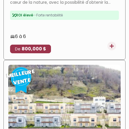
cœur de la nature, avec la possibilité d'obtenir la
Forte croissance
—
Zone en plein essor
citoyenneté turque. Les villas se distinguent par leur
emplacement pittoresque à proximité du lac de
ROI élevé
—
Forte rentabilité
Sapanca et proposent des options de paiement
Luxe
—
Finitions premium
En cours
—
Projet en cours
6 à 6
Paiement facile
—
Paiement flexible
800,000 $
De
Investissement
—
Fort potentiel
MEILLEURE
VENTE