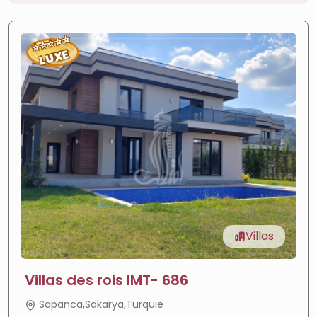
⭐
⭐
⭐
⭐
⭐
LUXE
Villas
Villas des rois IMT- 686
Sapanca,Sakarya,Turquie