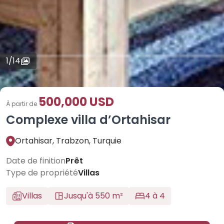
1
/
14
500,000 USD
À partir de
Complexe villa d’Ortahisar
Ortahisar, Trabzon, Turquie
Date de finition
Prêt
Type de propriété
Villas
Villas
Jusqu'à 550 m²
4 à 4