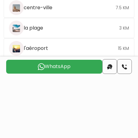
centre-ville
7.5 KM
la plage
3 KM
l'aéroport
15 KM
WhatsApp
Choisissez le jour qui vous convient pour que
nous vous
contactions
sam.
dim.
lun.
mar.
mer.
jeu.
8 août
9 août
10 août
11 août
12 août
13 août
Voulez-vous obtenir la citoyenneté turque par