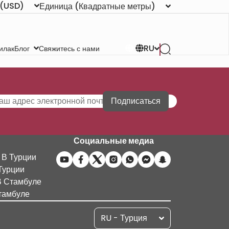
(USD)
Единица
(Квадратные метры)
RU
илак
Свяжитесь с нами
Блог
Подписаться
Социальные медиа
 В Турции
Турции
В Стамбуле
тамбуле
RU - Турция