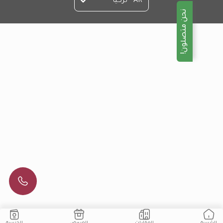
AR - تركيا
نحن متصلون!