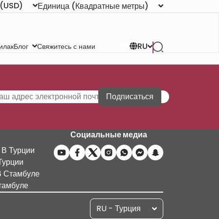
(USD)
Единица
(Квадратные метры)
RU
илак
Свяжитесь с нами
Блог
Подписаться
Социальные медиа
 В Турции
Турции
В Стамбуле
тамбуле
RU - Турция