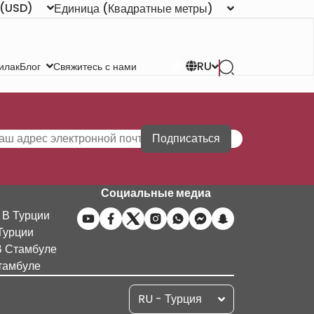
(USD)
Единица
(Квадратные метры)
RU
илак
Свяжитесь с нами
Блог
Подписаться
Социальные медиа
 В Турции
Турции
В Стамбуле
тамбуле
RU - Турция