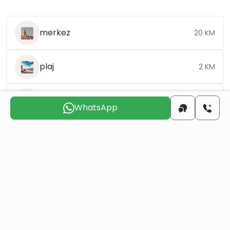
merkez
20 KM
plaj
2 KM
havaalanı
35 KM
WhatsApp
Sizinle
iletişime geçmek
için uygun günü seçin
Pts
Sal
Çar
Per
Cum
Cts
10 Ağu
11 Ağu
12 Ağu
13 Ağu
14 Ağu
15 Ağu