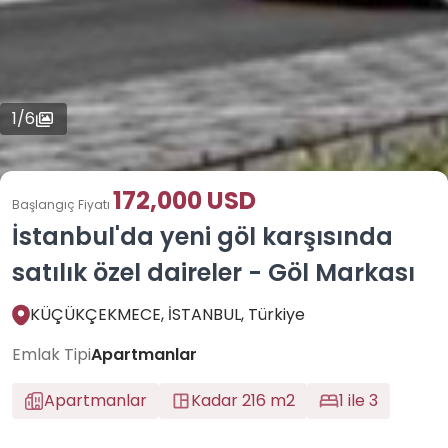
1
/
6
172,000 USD
Başlangıç Fiyatı
İstanbul'da yeni göl karşısında
satılık özel daireler - Göl Markası
KÜÇÜKÇEKMECE, İSTANBUL, Türkiye
Emlak Tipi
Apartmanlar
Apartmanlar
Kadar 216 m2
1 ile 3