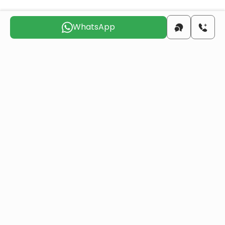
merkez
WhatsApp
27 KM
plaj
2.7 KM
havaalanı
31 KM
Sizinle
iletişime geçmek
için uygun günü seçin
Cum
Cts
Paz
Pts
Sal
Çar
7 Ağu
8 Ağu
9 Ağu
10 Ağu
11 Ağu
12 Ağu
Bir mülk satın alarak Türk vatandaşlığı alın