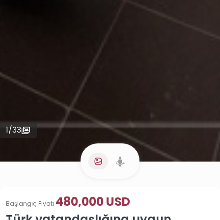
1
/
33
480,000 USD
Başlangıç Fiyatı
Türk vatandaşlığına uygun