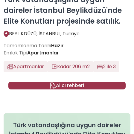
daireler İstanbul Beylikdüzü'nde
Elite Konutları projesinde satılık.
BEYLİKDÜZÜ, İSTANBUL, Türkiye
Tamamlanma Tarihi
Hazır
Emlak Tipi
Apartmanlar
Apartmanlar
Kadar 206 m2
2 ile 3
Alıcı rehberi
Türk vatandaşlığına uygun daireler