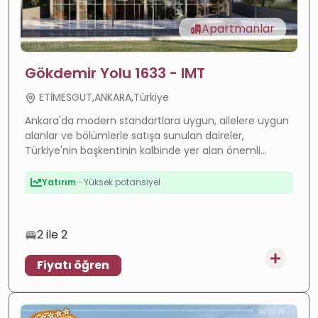
Apartmanlar
Gökdemir Yolu 1633 - IMT
ETİMESGUT,ANKARA,Türkiye
Ankara'da modern standartlara uygun, ailelere uygun
alanlar ve bölümlerle satışa sunulan daireler,
Türkiye'nin başkentinin kalbinde yer alan önemli
yaşam hizmetlerine ve kapsamlı ulaşım ağına yakın
konumda.
Değer artışı
—
Hızla gelişen bölge
Yüksek getiri
—
Güçlü kira getirisi
Yatırım
—
Yüksek potansiyel
2 ile 2
Fiyatı öğren
⭐
⭐
⭐
⭐