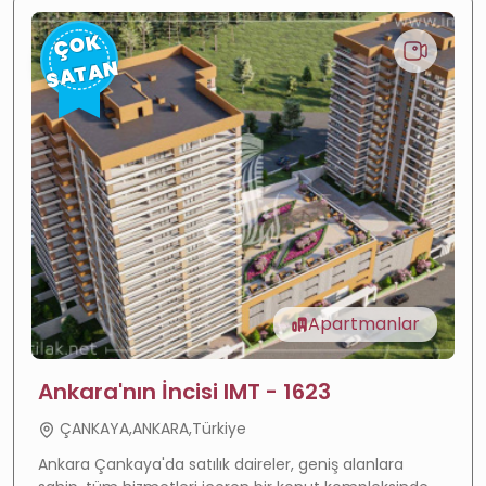
ÇOK
SATAN
Apartmanlar
Ankara'nın İncisi IMT - 1623
Değer artışı
—
Hızla gelişen bölge
ÇANKAYA,ANKARA,Türkiye
Yüksek getiri
—
Güçlü kira getirisi
Ankara Çankaya'da satılık daireler, geniş alanlara