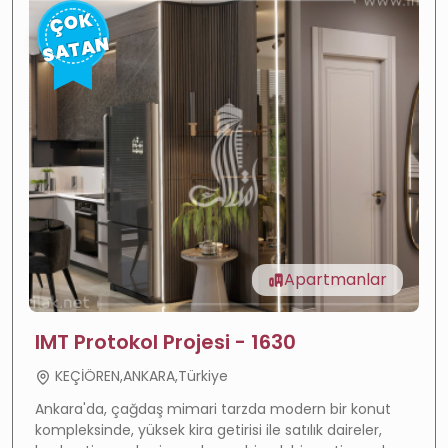
ÇOK
SATAN
Apartmanlar
IMT Protokol Projesi - 1630
KEÇİÖREN,ANKARA,Türkiye
Ankara'da, çağdaş mimari tarzda modern bir konut
kompleksinde, yüksek kira getirisi ile satılık daireler,