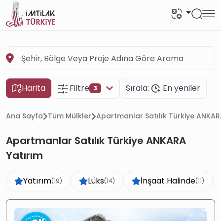
Harita
Filtre
Sırala:
En yeniler
3
Ana Sayfa
Tüm Mülkler
Apartmanlar Satılık Türkiye ANKAR
Apartmanlar Satılık Türkiye ANKARA
Yatırım
Yatırım
Lüks
İnşaat Halinde
(19)
(14)
(11)