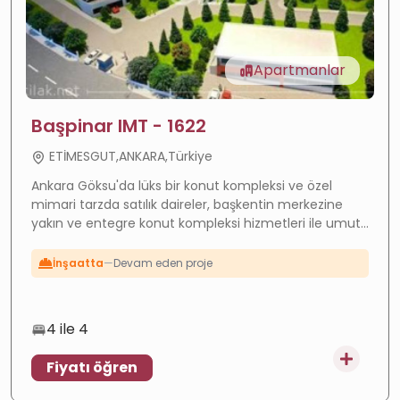
Apartmanlar
Başpinar IMT - 1622
Değer artışı
—
Hızla gelişen bölge
ETİMESGUT,ANKARA,Türkiye
Yüksek getiri
—
Güçlü kira getirisi
Ankara Göksu'da lüks bir konut kompleksi ve özel
mimari tarzda satılık daireler, başkentin merkezine
Lüks
—
Premium kalite
yakın ve entegre konut kompleksi hizmetleri ile umut
İnşaatta
—
Devam eden proje
verici bir yatırım fırsatı. Daha fazla ayrıntı için şimdi
:Emlak ile iletişime geçin.
Yatırım
—
Yüksek potansiyel
4 ile 4
Fiyatı öğren