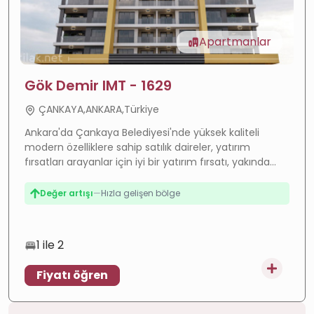
Apartmanlar
Gök Demir IMT - 1629
ÇANKAYA,ANKARA,Türkiye
Ankara'da Çankaya Belediyesi'nde yüksek kaliteli
modern özelliklere sahip satılık daireler, yatırım
fırsatları arayanlar için iyi bir yatırım fırsatı, yakında
Değer artışı
—
Hızla gelişen bölge
teslim edilecek modern bir proje içinde. :İmtlak
Gayrimenkul ile iletişime geçin.
Yüksek getiri
—
Güçlü kira getirisi
Yatırım
—
Yüksek potansiyel
1 ile 2
Fiyatı öğren