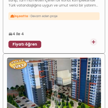
sahip, tüm hizmetleri içeren bir konut kompleksinde
Vatandaşlık
—
Vatandaşlığa uygun
Türk vatandaşlığına uygun ve umut verici bir yatırım
İnşaatta
—
Devam eden proje
fırsatı. Daha fazla detay için şimdi :Emlak ile iletişime
geçin.
Yatırım
—
Yüksek potansiyel
4 ile 4
Fiyatı öğren
⭐
⭐
⭐
⭐
⭐
LÜKS