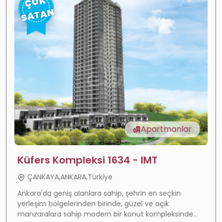
ÇOK
SATAN
Apartmanlar
Küfers Kompleksi 1634 - IMT
ÇANKAYA,ANKARA,Türkiye
Ankara'da geniş alanlara sahip, şehrin en seçkin
yerleşim bölgelerinden birinde, güzel ve açık
Değer artışı
—
Hızla gelişen bölge
manzaralara sahip modern bir konut kompleksinde
Yüksek getiri
—
Güçlü kira getirisi