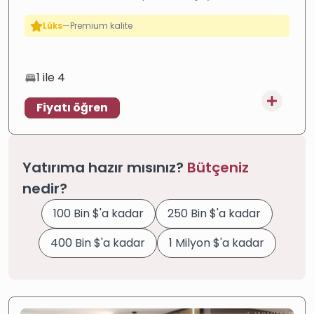
Lüks
—
Premium kalite
seçenekleriyle satışa sunulmaktadır.
Taksitli
—
Esnek ödeme
Yatırım
—
Yüksek potansiyel
1 ile 4
Fiyatı öğren
Yatırıma hazır mısınız?
Bütçeniz
nedir?
100 Bin $'a kadar
250 Bin $'a kadar
400 Bin $'a kadar
1 Milyon $'a kadar