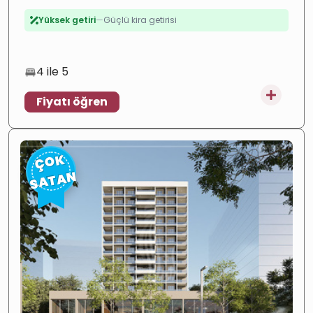
çeşitli olanaklar ve hizmetlerle donatılmış, satışa hazır
daireler ve villalar.
Yatırım
—
Yüksek potansiyel
4 ile 5
Fiyatı öğren
ÇOK
SATAN