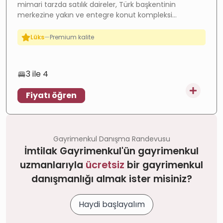
mimari tarzda satılık daireler, Türk başkentinin
Yüksek getiri
—
Güçlü kira getirisi
merkezine yakın ve entegre konut kompleksi
Lüks
—
Premium kalite
hizmetleri ile umut verici bir yatırım fırsatı. Şimdi
iletişime geçin ve daha fazla detay alın.
İnşaatta
—
Devam eden proje
Yatırım
—
Yüksek potansiyel
3 ile 4
Fiyatı öğren
Gayrimenkul Danışma Randevusu
İmtilak Gayrimenkul'ün gayrimenkul
uzmanlarıyla
ücretsiz
bir gayrimenkul
danışmanlığı almak ister misiniz?
Haydi başlayalım