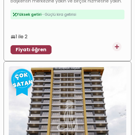
başkentin merkezine yakın ve birçok hizmetine yakın.
Değer artışı
—
Hızla gelişen bölge
Yüksek getiri
—
Güçlü kira getirisi
Yatırım
—
Yüksek potansiyel
1 ile 2
Fiyatı öğren
ÇOK
SATAN