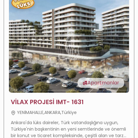
⭐
LÜKS
Apartmanlar
VİLAX PROJESİ IMT- 1631
Değer artışı
—
Hızla gelişen bölge
YENİMAHALLE,ANKARA,Türkiye
Yüksek getiri
—
Güçlü kira getirisi
Ankara'da lüks daireler, Türk vatandaşlığına uygun,
Türkiye'nin başkentinin en yeni semtlerinde ve önemli
Vatandaşlık
—
Vatandaşlığa uygun
bir konut ve ticaret kompleksinde, çeşitli alan ve tarz