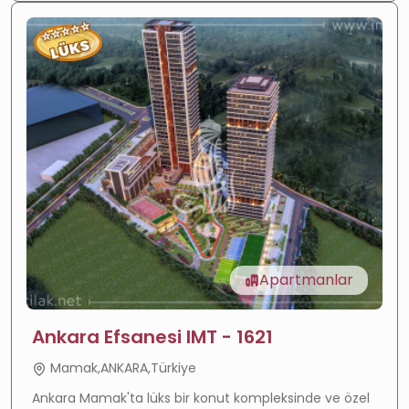
⭐
⭐
⭐
⭐
⭐
LÜKS
Apartmanlar
Ankara Efsanesi IMT - 1621
Mamak,ANKARA,Türkiye
Değer artışı
—
Hızla gelişen bölge
Ankara Mamak'ta lüks bir konut kompleksinde ve özel