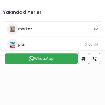
Yakındaki Yerler
merkez
10 KM
plaj
0.100 KM
WhatsApp
havaalanı
5,5 KM
Sizinle
iletişime geçmek
için uygun günü seçin
Cum
Cts
Paz
Pts
Sal
Çar
7 Ağu
8 Ağu
9 Ağu
10 Ağu
11 Ağu
12 Ağu