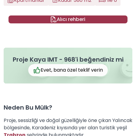
Apartmanlar
Kadar 580 m2
1 ile 6
Alıcı rehberi
Proje Kaya IMT - 968'i beğendiniz mi
Evet, bana özel teklif verin
Neden Bu Mülk?
Proje, sessizliği ve doğal güzelliğiyle öne çıkan Yalıncak
bölgesinde, Karadeniz kıyısında yer alan turistik yeşil
Trabzon
şehrinde bulunmaktadır.