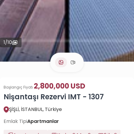
1
/
10
2,800,000 USD
Başlangıç Fiyatı
Nişantaşı Rezervi IMT - 1307
ŞİŞLİ, İSTANBUL, Türkiye
Emlak Tipi
Apartmanlar