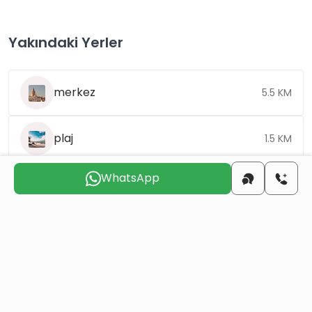
Yakındaki Yerler
merkez
5.5 KM
plaj
1.5 KM
WhatsApp
havaalanı
34 KM
Sizinle
iletişime geçmek
için uygun günü seçin
Paz
Pts
Sal
Çar
Per
Cum
9 Ağu
10 Ağu
11 Ağu
12 Ağu
13 Ağu
14 Ağu