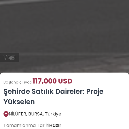
1
/
5
117,000 USD
Başlangıç Fiyatı
Şehirde Satılık Daireler: Proje
Yükselen
NİLÜFER, BURSA, Türkiye
Tamamlanma Tarihi
Hazır