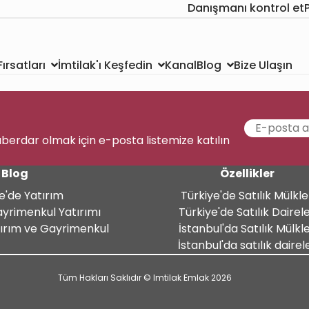
Danışmanı kontrol et
Kanal
Bize Ulaşın
ırsatları
İmtilak'ı Keşfedin
Blog
aberdar olmak için e-posta listemize katılın
Blog
Özellikler
e'de Yatırım
Türkiye'de Satılık Mülkle
ayrimenkul Yatırımı
Türkiye'de Satılık Dairel
tırım ve Gayrimenkul
İstanbul'da Satılık Mülkl
İstanbul'da satılık dairel
Tüm Hakları Saklıdır © Imtilak Emlak 2026