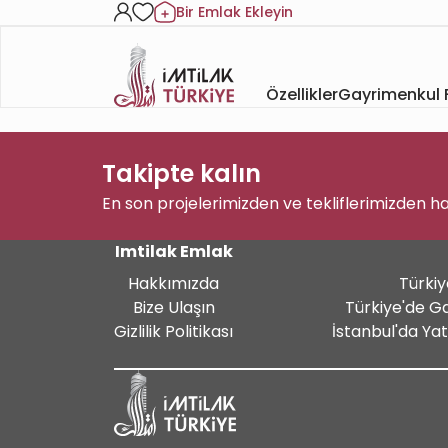
Bir Emlak Ekleyin
Özellikler
Gayrimenkul F
Takipte kalın
En son projelerimizden ve tekliflerimizden h
Imtilak Emlak
Hakkımızda
Türkiy
Bize Ulaşın
Türkiye'de G
Gizlilik Politikası
İstanbul'da Ya