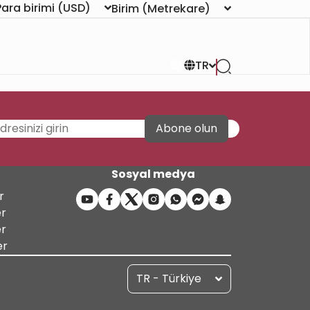
Para birimi
(USD)
Birim
(Metrekare)
TR
Abone olun
Sosyal medya
r
er
er
er
TR - Türkiye