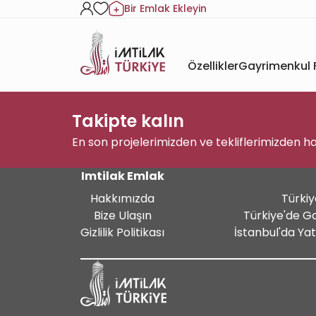
Bir Emlak Ekleyin
Özellikler
Gayrimenkul F
Takipte kalın
En son projelerimizden ve tekliflerimizden h
Imtilak Emlak
Hakkımızda
Türkiy
Bize Ulaşın
Türkiye'de G
Gizlilik Politikası
İstanbul'da Ya