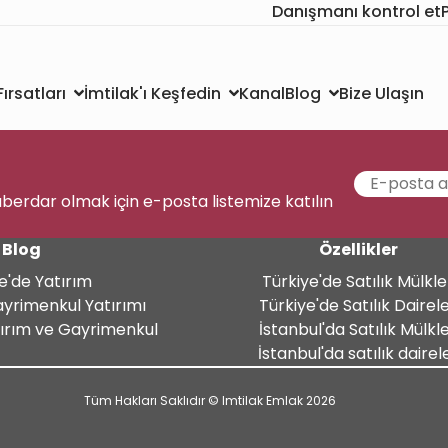
Danışmanı kontrol et
Kanal
Bize Ulaşın
ırsatları
İmtilak'ı Keşfedin
Blog
aberdar olmak için e-posta listemize katılın
Blog
Özellikler
e'de Yatırım
Türkiye'de Satılık Mülkle
ayrimenkul Yatırımı
Türkiye'de Satılık Dairel
tırım ve Gayrimenkul
İstanbul'da Satılık Mülkl
İstanbul'da satılık dairel
Tüm Hakları Saklıdır © Imtilak Emlak 2026