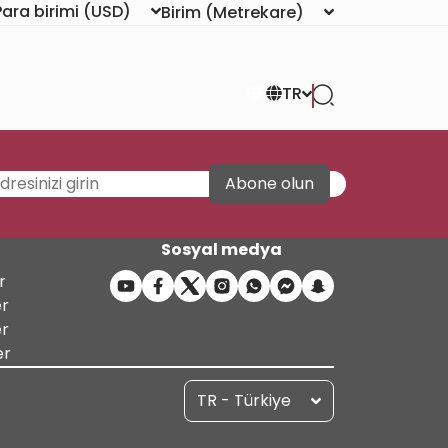
Para birimi
(USD)
Birim
(Metrekare)
TR
Abone olun
Sosyal medya
r
er
er
er
TR - Türkiye