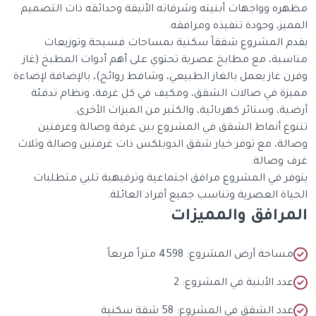
ره وواجهات أبنيته وشرفاته الأنيقة وحدائقه ذات التصميم
يز، وجودة تنفيذه ومرافقه.
م المشروع شققاً سكنية بمساحات فسيحة وتوزيعات
سبة، مع مطابخ عصرية تحتوي على أهم أدوات المطبخ (غاز
ن غاز يعمل بالغاز الطبيعي، وشافط روائح)، بالإضافة لإضاءة
زة في صالات الشقق، ومكيف في كل غرفة، ونظام تدفئة
ة، وستائر كهربائية، والكثير من الميزات الأخرى.
وع أنماط الشقق في المشروع بين غرفة وصالة وغرفتين
لة، مع توفر خيار شقق الدوبلكس ذات غرفتين وصالة وثلاث
 وصالة.
فر في المشروع مرافق اجتماعية وترفيهية تلبي متطلبات
اة العصرية وتناسب جميع أفراد العائلة.
مرافق والمميزات
ساحة أرض المشروع: 4598 متراً مربعاً
دد الأبنية في المشروع: 2
دد الشقق في المشروع: 58 شقة سكنية