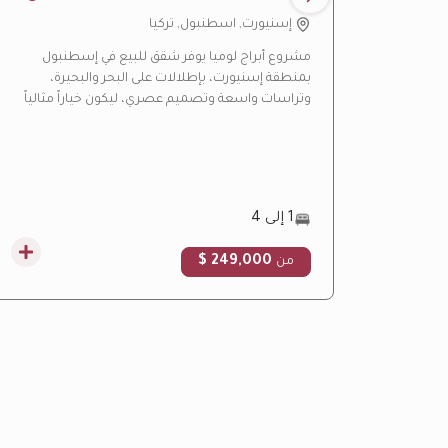
لوميا
إسنيورت, اسطنبول, تركيا
مشروع أبراج لوميا يوفر شقق للبيع في إسطنبول
بمنطقة إسنيورت، بإطلالات على البحر والبحيرة،
وتراسات واسعة وتصميم عصري، ليكون خياراً مثالياً
للسكن والاستثمار العقاري.
1 إلى 4
249,000 $
من