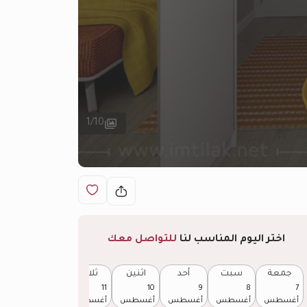
1
/
10
اختر اليوم المناسب لنا
للتواصل معك
جمعة
سبت
أحد
اثنين
ثلاثاء
أربعاء
12
11
10
9
8
7
أغسطس
أغسطس
أغسطس
أغسطس
أغسطس
أغسطس