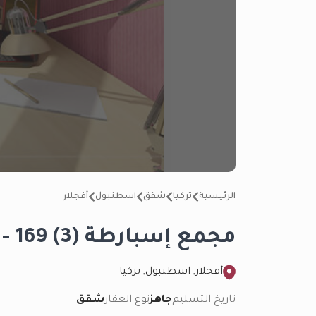
الرئيسية
تركيا
شقق
اسطنبول
أفجلار
مجمع إسبارطة (3) IMT - 169
أفجلار, اسطنبول, تركيا
تاريخ التسليم
جاهز
نوع العقار
شقق