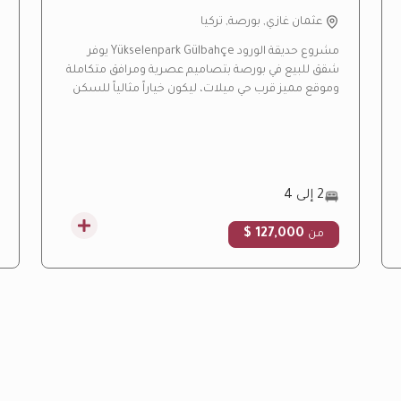
عثمان غازي, بورصة, تركيا
مشروع حديقة الورود Yükselenpark Gülbahçe يوفر
شقق للبيع في بورصة بتصاميم عصرية ومرافق متكاملة
وموقع مميز قرب حي ميلات، ليكون خياراً مثالياً للسكن
العائلي والاستثمار العقاري.
2 إلى 4
127,000 $
من