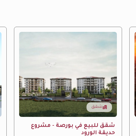
شقق
شقق للبيع في بورصة - مشروع
حديقة الورود