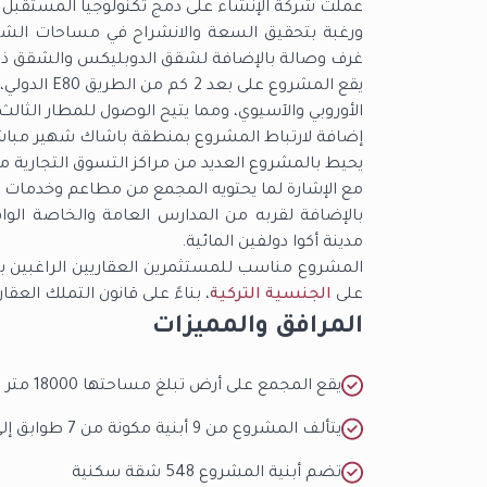
عملت شركة الإنشاء على دمج تكنولوجيا المستقبل 
غرف وصالة بالإضافة لشقق الدوبليكس والشقق ذات
يقع المشروع
الأوروبي والآسيوي، ومما يتيح الوصول للمطار الثالث خلال 30 
إضافة لارتباط المشروع بمنطقة باشاك شهير مباش
يحيط بالمشروع العديد من مراكز التسوق التجارية 
مع الإشارة لما يحتويه المجمع من مطاعم وخدمات 
بالإضافة لقربه من المدارس العامة والخاصة الو
مدينة أكوا دولفين المائية.
المشروع مناسب للمستثمرين العقاريين الراغبين بم
على
الجنسية التركية
، بناءً على قانون التملك العقا
المرافق والمميزات
يقع المجمع على أرض تبلغ مساحتها 18000 متر مربع، وبمساحة إنشائية تبلغ 64000 متر مربع
يتألف المشروع من 9 أبنية مكونة من 7 طوابق إلى 14 طابقاً
تضم أبنية المشروع 548 شقة سكنية