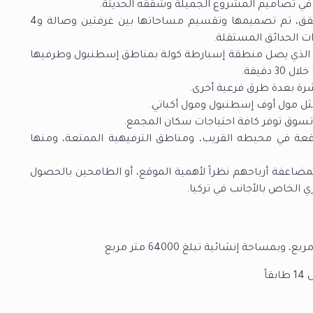
في تصاميم المشروع الجميلة وشققه الحديثة.
ورغبة بتحقيق السعة والانشراح في مساحات الشقق، تم تصميمها وتقسيم مساحاتها بين غرفتين وصالة و4
 الحدائق المستقلة.
 على بعد 2 كم من الطريق E80 الدولي، الذي يصل منطقة إسبارطة كولة بمناطق إسطنبول وطرفيها
دقيقة.
رة بعدة طرق فرعية أخرى.
مثل مول أوف إسطنبول ومول أكباتي.
تسوق توفر كافة احتياجات سكان المجمع.
اقعة في محيطه القريب، ومناطق الترفيهية الممتعة، ومنها
ضاعفة أرباحهم نظراً لأهمية الموقع، أو الطامحين بالحصول
ري الخاص بالأجانب في تركيا.