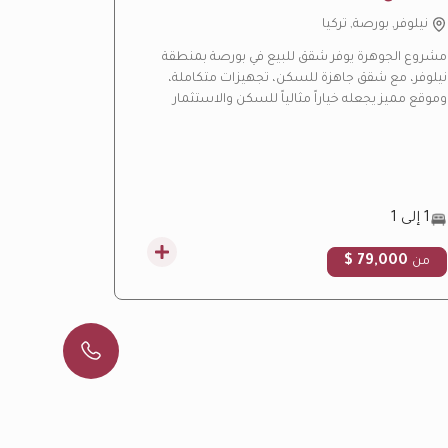
نيلوفر, بورصة, تركيا
باشاك شه
مشروع الجوهرة يوفر شقق للبيع في بورصة بمنطقة
مشروع ليف ب
نيلوفر، مع شقق جاهزة للسكن، تجهيزات متكاملة،
بإسطنبول، ي
وموقع مميز يجعله خياراً مثالياً للسكن والاستثمار
هادئة ومسا
العقاري.
التركية.
1 إلى 1
3 إلى 4.5
00 $
79,000 $
من
من