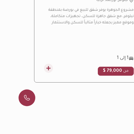
نيلوفر, بورصة, تركيا
باشاك شه
مشروع الجوهرة يوفر شقق للبيع في بورصة بمنطقة
مشروع ليف ب
نيلوفر، مع شقق جاهزة للسكن، تجهيزات متكاملة،
بإسطنبول، ي
وموقع مميز يجعله خياراً مثالياً للسكن والاستثمار
هادئة ومسا
العقاري.
التركية.
1 إلى 1
3 إلى 4.5
00 $
79,000 $
من
من