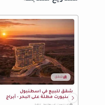
شقق
شقق للبيع في اسطنبول
اسنيورت مطلة على البحر - أبراج
لوميا