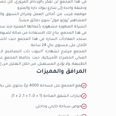
ودقيقة واحدة إلى شارع بيوك دارة والمترو.
موقعه قريب من أماكن العمل ومراكز التسوق وال
المشاهير "زورلو مول" سوى دقائق مشياً.
الشركة المطورة مشهورة بأعمالها المميزة منذ سني
في هذا المجمع، يتاح لك الاستفادة من صالة لضيوف
ستجد المفاجآت السارة في هذا المجمع حيث اكتسب 
الأمان على مستوى عالٍ 24 ساعة.
المباني الخضراء الأمريكية، حيث يحافظ المجمع عل
الطبيعة، ولا يؤذي المستقبل، من خلال التقليل من إن
المرافق والمميزات
يقع المجمع على مساحة 4000 م2 يحتوي على بناء من 3 طوابق يضم 37 وحدة سكنية.
خيارات الشقق المتاحة (1 + 0، 1 + 1، 2 + 1).
حوض سباحة خارجي وداخلي.