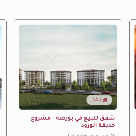
شقق
شقق للبيع في بورصة - مشروع
حديقة الورود