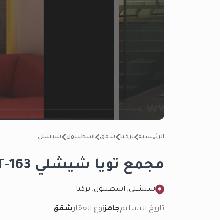
الرئيسية
تركيا
شقق
اسطنبول
شيشلي
مجمع تويا شيشلي IMT-163
شيشلي, اسطنبول, تركيا
تاريخ التسليم
جاهز
نوع العقار
شقق