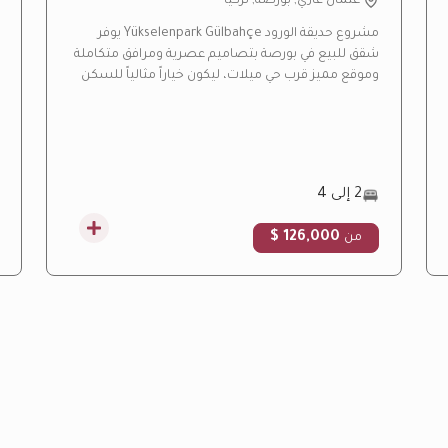
عثمان غازي, بورصة, تركيا
مشروع حديقة الورود Yükselenpark Gülbahçe يوفر
شقق للبيع في بورصة بتصاميم عصرية ومرافق متكاملة
وموقع مميز قرب حي ميلات، ليكون خياراً مثالياً للسكن
العائلي والاستثمار العقاري.
2 إلى 4
126,000 $
من