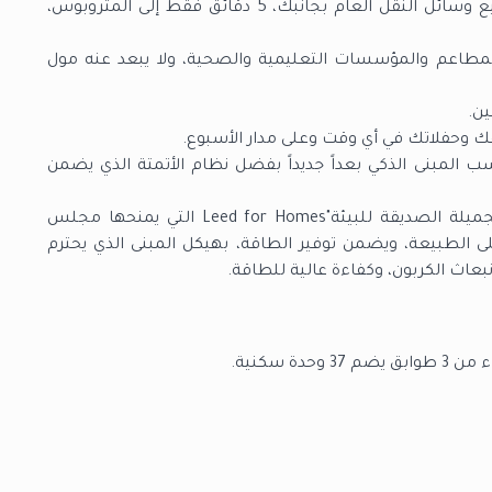
في هذا المجمع لن تفكر بالإزدحام المروري، لأن جميع وسائل النقل العام بجانبك، 5 دقائق فقط إلى المتروبوس،
مطاعم والمؤسسات التعليمية والصحية، ولا يبعد عنه مول
ن.
ك وحفلاتك في أي وقت وعلى مدار الأسبوع.
المبنى الذكي بعداً جديداً بفضل نظام الأتمتة الذي يضمن
المجمع مرشح لشهادة "البيوت ذات التصاميم الجميلة الصديقة للبيئة"Leed for Homes التي يمنحها مجلس
ى الطبيعة، ويضمن توفير الطاقة، بهيكل المبنى الذي يحترم
بعاث الكربون، وكفاءة عالية للطاقة.