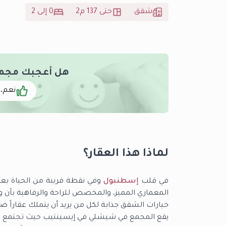
شقق
حتى 137 م2
0 إلى 2
هل أعجبك مجمع تو
نعم، 
لماذا هذا العقار؟
في قلب
إسطنبول
وفي نقطة قريبة من الحياة بع
المعماري المميز، والمخصص للراحة والرفاهية بآن وا
خيارات الشقق جذابة لكل من يريد أن يتملك عقاراً 
يقع المجمع في شيشلي في إيسينتيب حيث تجتمع الحيا