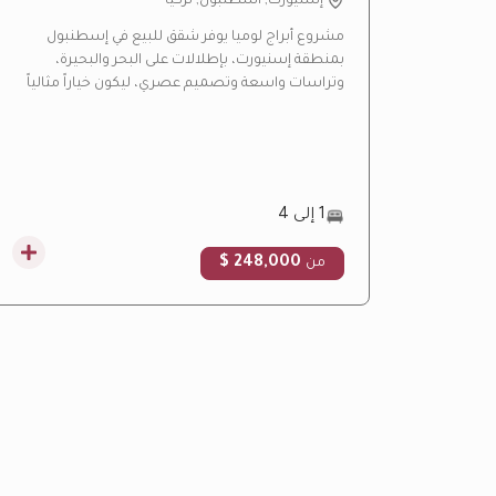
إسنيورت, اسطنبول, تركيا
مشروع أبراج لوميا يوفر شقق للبيع في إسطنبول
بمنطقة إسنيورت، بإطلالات على البحر والبحيرة،
وتراسات واسعة وتصميم عصري، ليكون خياراً مثالياً
للسكن والاستثمار العقاري.
1 إلى 4
248,000 $
من