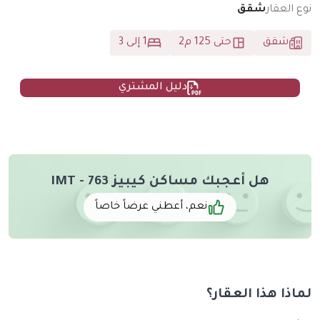
نوع العقار
شقق
شقق
حتى 125 م2
1 إلى 3
دليل المشتري
هل أعجبك مساكن كيبيز IMT - 763
نعم، أعطني عرضاً خاصاً
لماذا هذا العقار؟