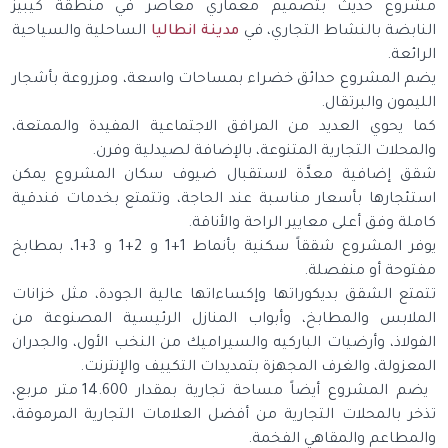
مشروع حديث بتصميم معماري معاصر في منطقة كيبيز
النابضة بالنشاط التجاري، في
مدينة انطاليا
الساحلية والسياحية
الرائعة.
يضم المشروع حدائق خضراء بمساحات واسعة، ومزروعة بأشجار
الليمون والبرتقال.
كما يحوي العديد من المرافق الاجتماعية المفيدة والممتعة،
والمحلات التجارية المتنوعة، بالإضافة لصيدلية وفرن.
شقق إضافية معدَّة لاستقبال ضيوف سكان المشروع يمكن
استئجارها بأسعار مناسبة عند الحاجة، وتتمتع بخدمات فندقية
كاملة وفق أعلى معايير الراحة والأناقة.
يوفر المشروع شققاً سكنية بأنماط 1+1 و 2+1 و 3+1، بمطابخ
مفتوحة أو منفصلة.
تتمتع الشقق بديكوراتها وإكساءاتها عالية الجودة، مثل خزانات
الملابس والمطابخ، وأبواب المنازل الرئيسية المصنوعة من
الفولاذ، وأرضيات الباركيه والسيراميك من النخب الأول، والجدران
المعزولة، والغرف المجهزة بتمديدات التكييف والإنترنت.
يضم المشروع أيضاً مساحة تجارية بمقدار 14.600 متر مربع،
تذخر بالمحلات التجارية من أفضل العلامات التجارية المرموقة،
والمطاعم والمقاهي الفخمة.