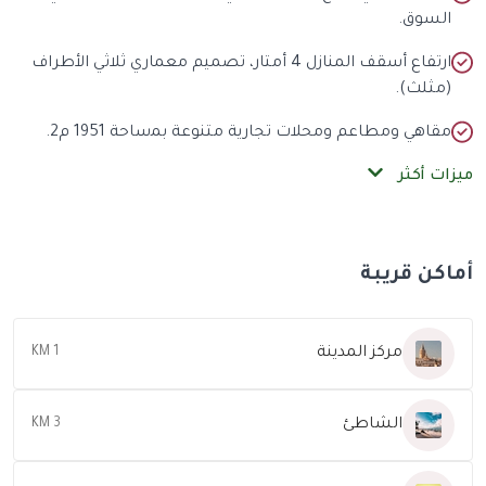
لسوق.
ارتفاع أسقف المنازل 4 أمتار، تصميم معماري ثلاثي الأطراف
مثلث).
قاهي ومطاعم ومحلات تجارية متنوعة ﺑﻤساحة 1951 م2.
ات أكثر
كن قريبة
مركز المدينة
1 KM
الشاطئ
3 KM