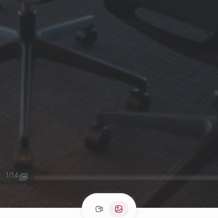
1
/
14