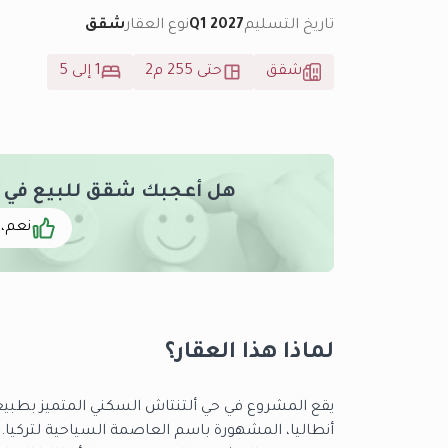
تاريخ التسليم
Q1 2027
نوع العقار
شقق
شقق
حتى 255 م2
1 إلى 5
هل أعجبك شقق للبيع في ان
نعم، 
لماذا هذا العقار؟
يقع المشروع في حي ألتنتاش السكني المتميز بطبيع
أنطاليا، المشهورة باسم العاصمة السياحية لتركيا.