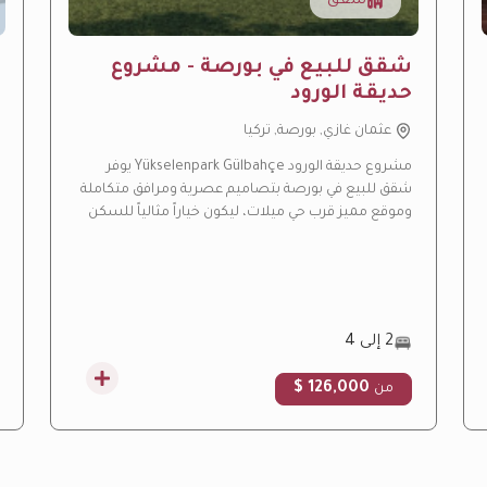
شقق
شقق للبيع في بورصة - مشروع
حديقة الورود
عثمان غازي, بورصة, تركيا
مشروع حديقة الورود Yükselenpark Gülbahçe يوفر
شقق للبيع في بورصة بتصاميم عصرية ومرافق متكاملة
وموقع مميز قرب حي ميلات، ليكون خياراً مثالياً للسكن
العائلي والاستثمار العقاري.
2 إلى 4
126,000 $
من