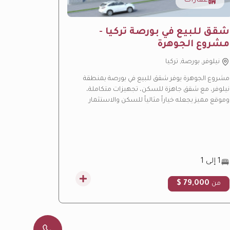
عقارات
عقار
ِشقق للبيع في بورصة تركيا -
مشروع 
مشروع الجوهرة
الفاخر
نيلوفر, بورصة, تركيا
باشاك شه
مشروع الجوهرة يوفر شقق للبيع في بورصة بمنطقة
مشروع ليف ب
نيلوفر، مع شقق جاهزة للسكن، تجهيزات متكاملة،
بإسطنبول، ي
وموقع مميز يجعله خياراً مثالياً للسكن والاستثمار
هادئة ومسا
العقاري.
التركية.
1 إلى 1
3 إلى 4.5
00 $
79,000 $
من
من