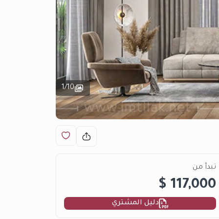
1
/
10
تبدأ من
117,000 $
دليل المشتري