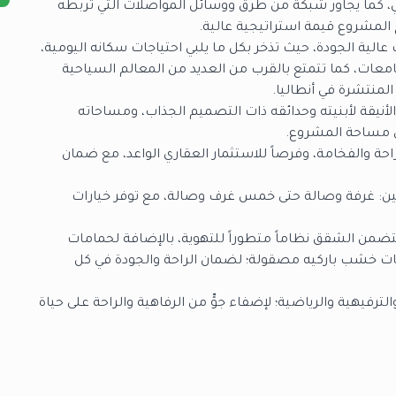
ي، كما يجاور شبكة من طرق ووسائل المواصلات التي تربطه
نح المشروع قيمة استراتيجية عالية.
لية الجودة، حيث تذخر بكل ما يلبي احتياجات سكانه اليومية،
ات، كما تتمتع بالقرب من العديد من المعالم السياحية
المنتشرة في أنطاليا.
أنيقة لأبنيته وحدائقه ذات التصميم الجذاب، ومساحاته
حة والفخامة، وفرصاً للاستثمار العقاري الواعد، مع ضمان
ين: غرفة وصالة حتى خمس غرف وصالة، مع توفر خيارات
تتضمن الشقق نظاماً متطوراً للتهوية، بالإضافة لحمامات
يات خشب باركيه مصقولة؛ لضمان الراحة والجودة في كل
ترفيهية والرياضية؛ لإضفاء جوٍّ من الرفاهية والراحة على حياة