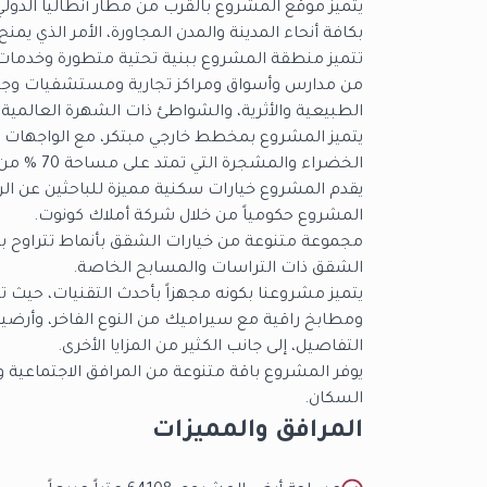
يتميز موقع المشروع بالقرب من مطار أنطاليا الدول
بكافة أنحاء المدينة والمدن المجاورة، الأمر الذي يم
تتميز منطقة المشروع ببنية تحتية متطورة وخدمات عا
من مدارس وأسواق ومراكز تجارية ومستشفيات وجامع
الطبيعية والأثرية، والشواطئ ذات الشهرة العالمية 
يتميز المشروع بمخطط خارجي مبتكر، مع الواجهات ال
الخضراء والمشجرة التي تمتد على مساحة 70 % من مساحة المشروع.
يقدم المشروع خيارات سكنية مميزة للباحثين عن الرا
المشروع حكومياً من خلال شركة أملاك كونوت.
مجموعة متنوعة من خيارات الشقق بأنماط تتراوح ب
الشقق ذات التراسات والمسابح الخاصة.
يتميز مشروعنا بكونه مجهزاً بأحدث التقنيات، حيث 
ومطابخ راقية مع سيراميك من النوع الفاخر، وأرض
التفاصيل، إلى جانب الكثير من المزايا الأخرى.
يوفر المشروع باقة متنوعة من المرافق الاجتماعية وال
السكان.
المرافق والمميزات