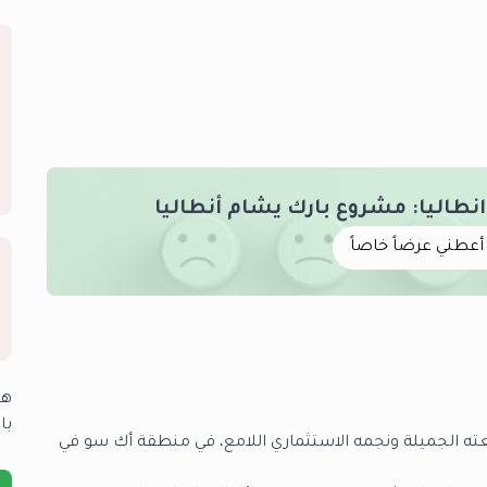
طاليا: مشروع بارك يشام أنطاليا
أعطني عرضاً خاصاً
هل
با
ته الجميلة ونجمه الاستثماري اللامع، في منطقة أك سو في