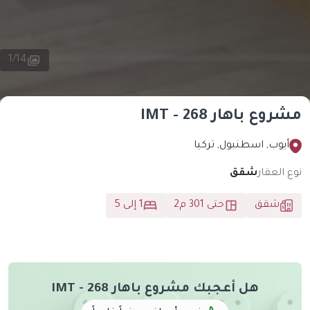
1
/
14
ع باهار IMT - 268
يوب, اسطنبول, تركيا
العقار
شقق
شقق
حتى 301 م2
1 إلى 5
هل أعجبك مشروع باهار IMT - 268