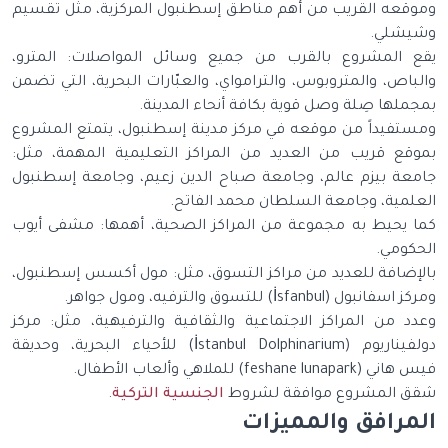
قعه القريب من أهم مناطق إسطنبول المركزية، مثل تقسيم
شلي.
 المشروع بالقرب من جميع وسائل المواصلات: المترو،
اص، والمتروبوس، والترامواي، والعبّارات البحرية، التي تضمن
ملها صِلة وصل قوية بكافة أنحاء المدينة.
تفيداً من موقعه في مركز مدينة إسطنبول، يتمتع المشروع
قع قريب من العديد من المراكز التعليمية المهمة، مثل:
عة بيزم عالم، وجامعة صباح الدين زعيم، وجامعة إسطنبول
لمية، وجامعة السلطان محمد الفاتح.
 يحيط به مجموعة من المراكز الصحية، أهمها: مشفى أيوب
كومي.
إضافة للعديد من مراكز التسوق، مثل: مول أكسس إسطنبول،
بول (İsfanbul) للتسوق والترفيه، ومول جواهر.
د من المراكز الاجتماعية والثقافية والترفيهية، مثل: مركز
دولفيناريوم (İstanbul Dolphinarium) للأحياء البحرية، وحديقة
feshane luna) للملاهي وألعاب الأطفال.
 المشروع موافقة لشروط
الجنسية التركية
.
مرافق والمميزات