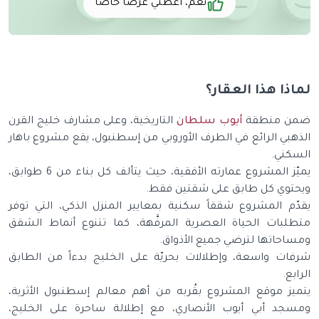
نعم، أعطني عرضاً خاصاً
ذا هذا العقار؟
ن منطقة
أيوب سلطان
التاريخية، وعلى مشارف خليج القرن
هبي الرائع في الطرف الأوروبي من إسطنبول، يقع مشروع باهار
كني.
يميّز المشروع عمارته الأفقية، حيث يتألف كل بناء من 6 طوابق،
توي كل طابق على شقتين فقط.
ّم المشروع شققاً سكنية بمعايير المنزل الذكي، التي توفر
لبات الحياة العصرية المرفَّهة، كما تتنوع أنماط الشقق
احاتها لترضي جميع الأذواق.
ات واسعة، وإطلالات بحريّة على الخليج بدءاً من الطابق
بع.
يز موقع المشروع بقُربه من أهم معالم إسطنبول الأثرية،
جد أبي أيوب الأنصاري، مع إطلالة ساحرة على الخليج،