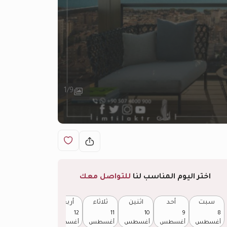
1
/
9
اختر اليوم المناسب لنا
للتواصل معك
سبت
أحد
اثنين
ثلاثاء
أربعاء
خميس
13
12
11
10
9
8
أغسطس
أغسطس
أغسطس
أغسطس
أغسطس
أغسطس