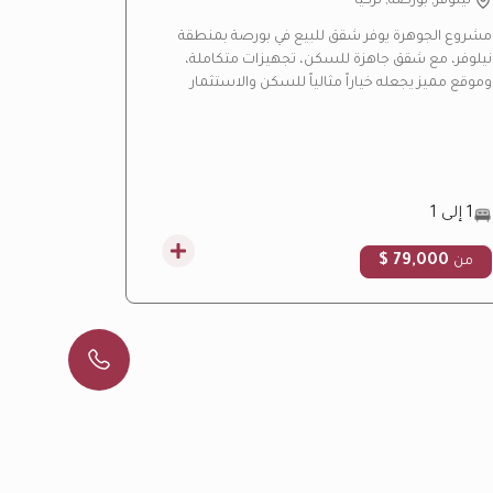
نيلوفر, بورصة, تركيا
باشاك شه
مشروع الجوهرة يوفر شقق للبيع في بورصة بمنطقة
مشروع ليف ب
نيلوفر، مع شقق جاهزة للسكن، تجهيزات متكاملة،
بإسطنبول، ي
وموقع مميز يجعله خياراً مثالياً للسكن والاستثمار
هادئة ومسا
العقاري.
التركية.
1 إلى 1
3 إلى 4.5
00 $
79,000 $
من
من