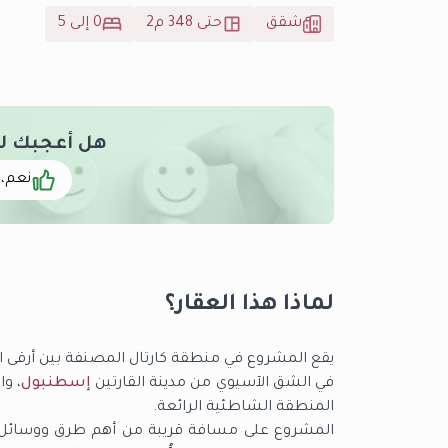
شقق
حتى 348 م2
0 إلى 5
هل أعجبك لوجا كا
نعم، 
لماذا هذا العقار؟
يقع المشروع في منطقة كارتال المصنفة بين أرقى ال
في الشق الآسيوي من مدينة القارتين
إسطنبول
، و
المنطقة الشاطئية الرائعة.
المشروع على مسافة قريبة من أهم طرق ووسائل ال