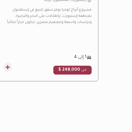
إسنيورت, اسطنبول, تركيا
مشروع أبراج لوميا يوفر شقق للبيع في إسطنبول
بمنطقة إسنيورت، بإطلالات على البحر والبحيرة،
وتراسات واسعة وتصميم عصري، ليكون خياراً مثالياً
للسكن والاستثمار العقاري.
1 إلى 4
248,000 $
من