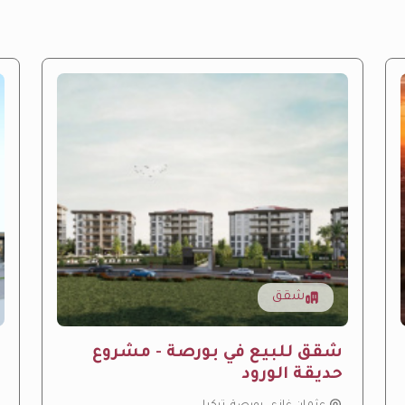
شقق
شقق للبيع في بورصة - مشروع
حديقة الورود