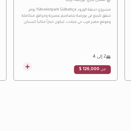
عثمان غازي, بورصة, تركيا
مشروع حديقة الورود Yükselenpark Gülbahçe يوفر
شقق للبيع في بورصة بتصاميم عصرية ومرافق متكاملة
وموقع مميز قرب حي ميلات، ليكون خياراً مثالياً للسكن
العائلي والاستثمار العقاري.
2 إلى 4
126,000 $
من