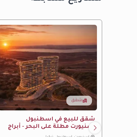
شقق
شقق للبيع في اسطنبول
اسنيورت مطلة على البحر - أبراج
لوميا