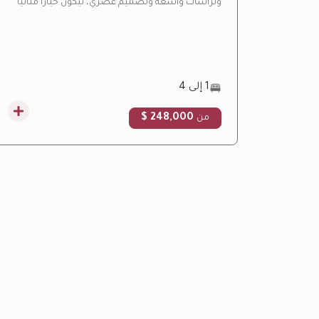
وتراسات واسعة وتصميم عصري، ليكون خياراً مثالياً
للسكن والاستثمار العقاري.
1 إلى 4
248,000 $
من