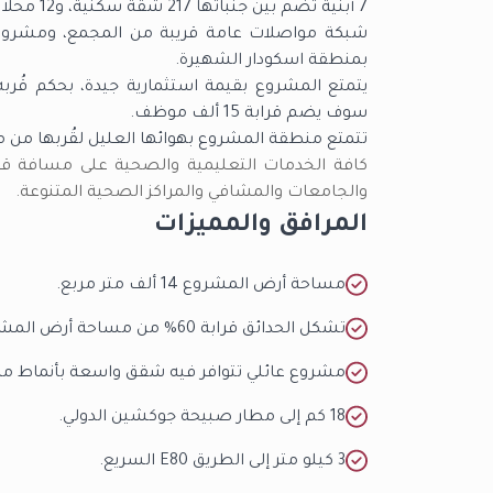
7 أبنية تضم بين جنباتها 217 شقة سكنية، و12 محلاً تجارياً يلبي حاجات السكان والقاطنين في المشروع.
بمنطقة اسكودار الشهيرة.
يتمتع المشروع بقيمة استثمارية جيدة، بحكم قُر
سوف يضم قرابة 15 ألف موظف.
تتمتع منطقة المشروع بهوائها العليل لقُربها من منط
كافة الخدمات التعليمية والصحية على مسافة قر
والجامعات والمشافي والمراكز الصحية المتنوعة.
المرافق والمميزات
مساحة أرض المشروع 14 ألف متر مربع.
تشكل الحدائق قرابة 60% من مساحة أرض المشروع.
مشروع عائلي تتوافر فيه شقق واسعة بأنماط من 1+1 حتى 4+
18 كم إلى مطار صبيحة جوكشين الدولي.
3 كيلو متر إلى الطريق E80 السريع.