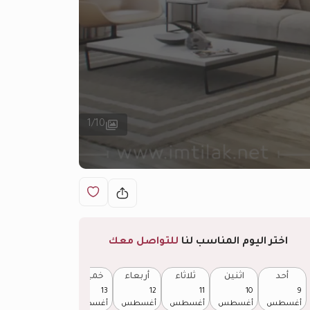
1
/
10
اختر اليوم المناسب لنا
للتواصل معك
أحد
اثنين
ثلاثاء
أربعاء
خميس
جمعة
14
13
12
11
10
9
أغسطس
أغسطس
أغسطس
أغسطس
أغسطس
أغسطس