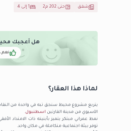
شقق
حتى 202 م2
1 إلى 4
هل أعجبك محيط سنج
نعم، 
لماذا هذا العقار؟
يتربع مشروع محيط سنجق تبه في واحدة من النقاط 
الآسيوي من مدينة القارتين
اسطنبول
.
نمط عمراني مبتكر يتميز بأبنيته ذات الامتداد الأفقي
توفر بيئة اجتماعية متكاملة في مكان واحد.