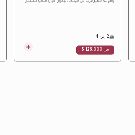
وموقع مميز قرب حي ميلات، ليكون خياراً مثالياً للسكن
العائلي والاستثمار العقاري.
2 إلى 4
126,000 $
من