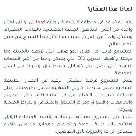
ذا هذا العقار؟
 المشروع في منطقة كارتبيه في ولاية
كوجايلي
، والتي تعتبر
دة من أجمل المناطق الجبلية المكتسية بالغابات الخضراء،
كل واحداً من المراكز السياحية الأكثر جذباً للسياح من شتى
ء العالم.
شروع قريب من طرق المواصلات التي تربطه بالمدينة وما
حولها، وأهمها الطريق E80 الذي يشكل واحداً من أهم الأعصاب
يوية التي تصل بين كوجايلي وإسطنبول وغيرها من المدن
حيطة.
م المشروع فرصة للعيش الرغيد في أحضان الطبيعة
احرة ضمن منطقة كارتبي الشهيرة بجمال طبيعتها، وعلى
فة سير على الأقدام من كل احتياجاتكم، مثل المدارس
جامعات والأسواق ومراكز التسوق والمشافي والمراكز الصحية
ها.
ز فلل المشروع بمتانتها الإنشائية وبُنيتها المضادة للزلازل،
شطيبات عالية الجودة وبتصميم معماري مدروس، لتقدم
كن الراحة والمرونة بأدق التفاصيل.