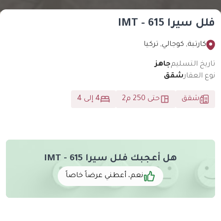
سيرا IMT - 615
ارتبة, كوجالي, تركيا
خ التسليم
جاهز
العقار
شقق
شقق
حتى 250 م2
4 إلى 4
هل أعجبك فلل سيرا IMT - 615
نعم، أعطني عرضاً خاصاً