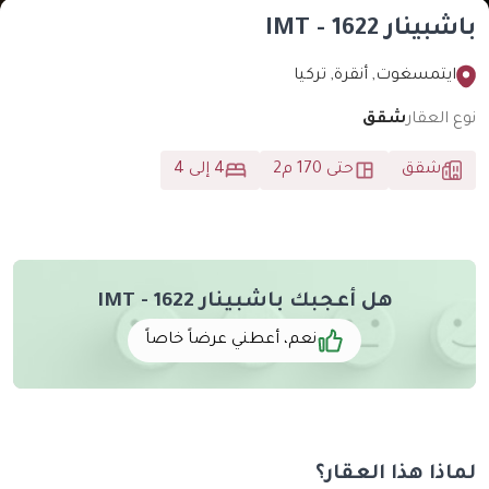
باشبينار IMT - 1622
ايتمسغوت, أنقرة, تركيا
نوع العقار
شقق
شقق
حتى 170 م2
4 إلى 4
هل أعجبك باشبينار IMT - 1622
نعم، أعطني عرضاً خاصاً
لماذا هذا العقار؟