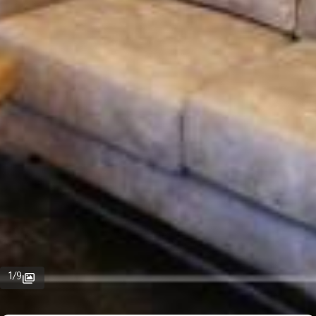
1
/
9