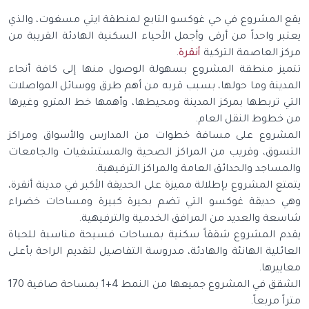
يقع المشروع في حي غوكسو التابع لمنطقة ايتي مسغوت، والذي
يعتبر واحداً من أرقى وأجمل الأحياء السكنية الهادئة القريبة من
مركز العاصمة التركية
أنقرة
.
تتميز منطقة المشروع بسهولة الوصول منها إلى كافة أنحاء
المدينة وما حولها، بسبب قربه من أهم طرق ووسائل المواصلات
التي تربطها بمركز المدينة ومحيطها، وأهمها خط المترو وغيرها
من خطوط النقل العام.
المشروع على مسافة خطوات من المدارس والأسواق ومراكز
التسوق، وقريب من المراكز الصحية والمستشفيات والجامعات
والمساجد والحدائق العامة والمراكز الترفيهية.
يتمتع المشروع بإطلالة مميزة على الحديقة الأكبر في مدينة أنقرة،
وهي حديقة غوكسو التي تضم بحيرة كبيرة ومساحات خضراء
شاسعة والعديد من المرافق الخدمية والترفيهية.
يقدم المشروع شققاً سكنية بمساحات فسيحة مناسبة للحياة
العائلية الهانئة والهادئة، مدروسة التفاصيل لتقديم الراحة بأعلى
معاييرها.
الشقق في المشروع جميعها من النمط 4+1 بمساحة صافية 170
متراً مربعاً.