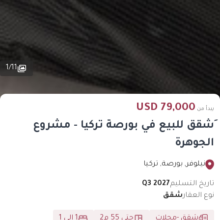
1
/
11
79,000 USD
يبدأ من
ِشقق للبيع في بورصة تركيا - مشروع
الجوهرة
نيلوفر, بورصة, تركيا
تاريخ التسليم
Q3 2027
نوع العقار
شقق
شقق
-
محلات
حتى 55 م2
1 إلى 1