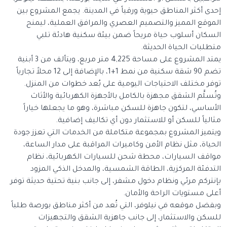
إحدى أكثر المناطق حيوية ورقياً في المدينة. يجمع المشروع بين
الموقع المميز والتصميم العصري والمرافق العملية، ليمنح
السكان أسلوب حياة مريحاً ضمن بيئة سكنية هادئة تلبي
متطلبات الحياة الحديثة.
يمتد المشروع على مساحة 4,225 متر مربع، ويتألف من 3 أبنية
تضم 90 شقة سكنية من نمط 1+1، بالإضافة إلى 12 محلاً تجارياً
توفر مختلف الاحتياجات اليومية على بُعد خطوات من المنزل.
وتُسلَّم الشقق مجهزة بالكامل بالأجهزة الكهربائية والأثاث
الأساسي، لتكون جاهزة للسكن مباشرة، وهو ما يجعلها خياراً
مثالياً للسكن أو للاستثمار دون أي تكاليف إضافية.
ويتميز المشروع بمجموعة متكاملة من الخدمات التي تعزز جودة
الحياة، مثل نظام الأمن وكاميرات المراقبة على مدار الساعة،
مواقف السيارات، محطة شحن للسيارات الكهربائية، نظام
التدفئة المركزية، الطاقة الشمسية، والمدخل الذكي المزود
بإنتركم مرئي ونظام دخول مشفر، إلى جانب بنية تحتية حديثة توفر
أعلى مستويات الراحة والأمان.
وبفضل موقعه في نيلوفر، التي تُعد من أكثر مناطق بورصة طلباً
للسكن والاستثمار، إلى جانب جاهزية الشقق والتجهيزات