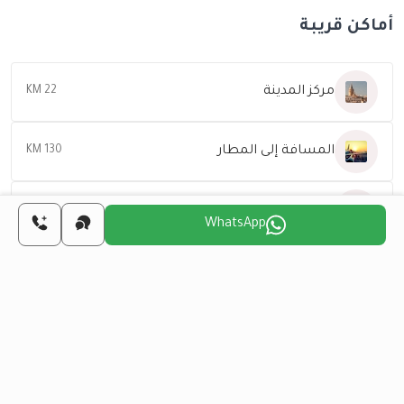
أماكن قريبة
مركز المدينة
22 KM
المسافة إلى المطار
130 KM
المسافة إلى الشاطئ
32 KM
WhatsApp
اختر اليوم المناسب لنا
للتواصل معك
أحد
اثنين
ثلاثاء
أربعاء
خميس
جمعة
14
13
12
11
10
9
أغسطس
أغسطس
أغسطس
أغسطس
أغسطس
أغسطس