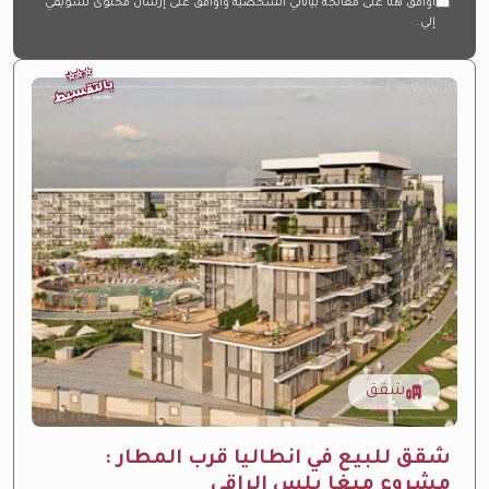
أوافق هنا على معالجة بياناتي الشخصية وأوافق على إرسال محتوى تسويقي
إلي.
⭐
⭐
⭐
بالتقسيط
شقق
شقق للبيع في انطاليا قرب المطار :
مشروع ميغا بلس الراقي