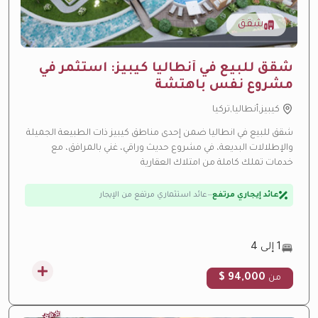
شقق
شقق للبيع في أنطاليا كيبيز: استثمر في
مشروع نفس باهتشة
كيبيز,أنطاليا,تركيا
شقق للبيع في انطاليا ضمن إحدى مناطق كيبيز ذات الطبيعة الجميلة
والإطلالات البديعة، في مشروع حديث وراقي، غني بالمرافق، مع
ارتفاع متوقع بالقيمة
—
منطقة نمو سريع
خدمات تملك كاملة من امتلاك العقارية
عائد إيجاري مرتفع
—
عائد استثماري مرتفع من الإيجار
تحت الإنشاء
—
تحت الإنشاء حالياً
فرصة استثمارية
—
عائد استثماري مرتفع
1 إلى 4
94,000 $
من
⭐
⭐