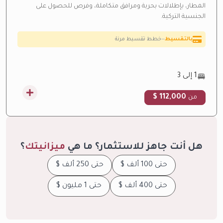
المطار، بإطلالات بحرية ومرافق متكاملة، وفرص للحصول على
الجنسية التركية.
ارتفاع متوقع بالقيمة
—
منطقة نمو سريع
عائد إيجاري مرتفع
—
عائد استثماري مرتفع من الإيجار
تحت الإنشاء
—
تحت الإنشاء حالياً
1 إلى 3
بالتقسيط
—
خطط تقسيط مرنة
112,000 $
من
هل أنت جاهز للاستثمار؟ ما هي
ميزانيتك
؟
حتى 100 ألف $
حتى 250 ألف $
حتى 400 ألف $
حتى 1 مليون $