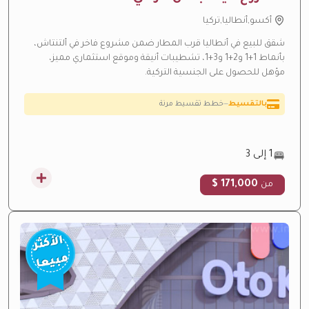
أكسو,أنطاليا,تركيا
شقق للبيع في أنطاليا قرب المطار ضمن مشروع فاخر في ألتنتاش،
بأنماط 1+1 و2+1 و3+1، تشطيبات أنيقة وموقع استثماري مميز،
مؤهل للحصول على الجنسية التركية.
ارتفاع متوقع بالقيمة
—
منطقة نمو سريع
عائد إيجاري مرتفع
—
عائد استثماري مرتفع من الإيجار
تحت الإنشاء
—
تحت الإنشاء حالياً
1 إلى 3
بالتقسيط
—
خطط تقسيط مرنة
171,000 $
من
الأكثر
مبيعا