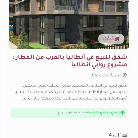
شقق
شقق للبيع في أنطاليا بالقرب من المطار :
مشروع روابي أنطاليا
كيبيز,أنطاليا,تركيا
شقق للبيع في انطاليا بالتقسيط ضمن منطقة كيبيز الشهيرة،
بالقرب من مطار أنطاليا وخط الترام، تتميز بتصاميم عصرية، ستائر
أوتوماتيكية، ومرافق مناسبة للعائلات، مما يجعلها خياراً مثالياً
ارتفاع متوقع بالقيمة
—
منطقة نمو سريع
للسكن أو الاستثمار.
عائد إيجاري مرتفع
—
عائد استثماري مرتفع من الإيجار
تحت الإنشاء
—
تحت الإنشاء حالياً
بالتقسيط
—
خطط تقسيط مرنة
1 إلى 4