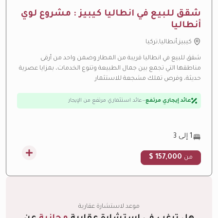
شقق للبيع في انطاليا كيبيز : مشروع لوي
أنطاليا
كيبيز,أنطاليا,تركيا
شقق للبيع في انطاليا قريبة من المطار وضمن واحد من أرقى
مناطقها التي تجمع بين جمال الطبيعة وتنوع الخدمات، بمزايا عصرية
ارتفاع متوقع بالقيمة
—
منطقة نمو سريع
حديثة، وفرص تملك مشجعة للاستثمار
عائد إيجاري مرتفع
—
عائد استثماري مرتفع من الإيجار
تحت الإنشاء
—
تحت الإنشاء حالياً
1 إلى 3
157,000 $
من
موعد لاستشارة عقارية