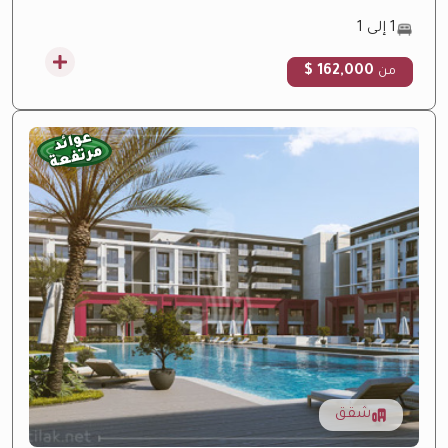
1 إلى 1
162,000 $
من
عوائد
مرتفعة
شقق