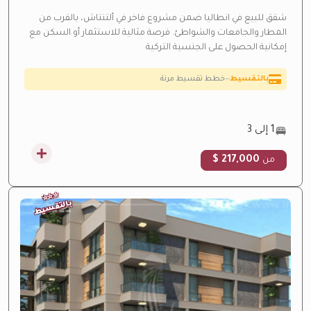
شقق للبيع في انطاليا ضمن مشروع فاخر في ألتنتاش، بالقرب من
المطار والجامعات والشواطئ. فرصة مثالية للاستثمار أو السكن مع
إمكانية الحصول على الجنسية التركية
ارتفاع متوقع بالقيمة
—
منطقة نمو سريع
عائد إيجاري مرتفع
—
عائد استثماري مرتفع من الإيجار
فاخرة
—
تشطيبات فاخرة راقية
1 إلى 3
تحت الإنشاء
—
تحت الإنشاء حالياً
217,000 $
من
بالتقسيط
—
خطط تقسيط مرنة
⭐
⭐
⭐
بالتقسيط