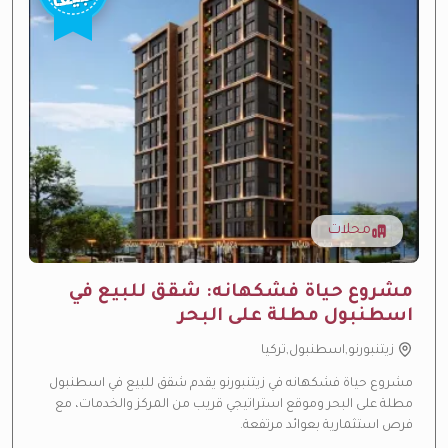
محلات
مشروع حياة فشكهانه: شقق للبيع في
ارتفاع متوقع بالقيمة
—
منطقة نمو سريع
اسطنبول مطلة على البحر
عائد إيجاري مرتفع
—
عائد استثماري مرتفع من الإيجار
زيتنبورنو,اسطنبول,تركيا
لجميع الجنسيات
—
تملك حر مفتوح
مشروع حياة فشكهانه في زيتنبورنو يقدم شقق للبيع في اسطنبول
مطلة على البحر وموقع استراتيجي قريب من المركز والخدمات، مع
تحت الإنشاء
—
تحت الإنشاء حالياً
فرص استثمارية بعوائد مرتفعة.
بالتقسيط
—
خطط تقسيط مرنة