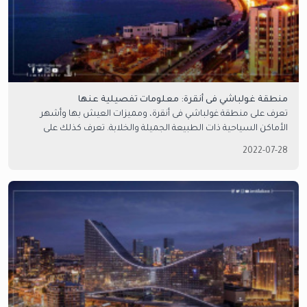
منطقة غولباشي فى أنقرة: معلومات تفصيلية عنها
تعرف على منطقة غولباشي فى أنقرة، ومميزات العيش بها وأشهر
الأماكن السياحية ذات الطبيعة الجميلة والخلابة. تعرف كذلك على
مميزات التملك والعيش والاستثمار في غولباشي أنقرة.
2022-07-28