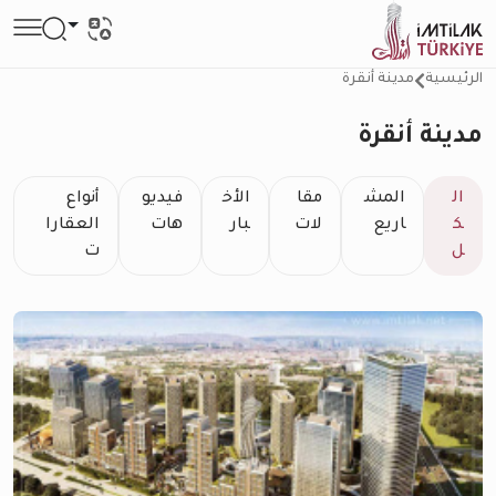
الرئيسية
مدينة أنقرة
مدينة أنقرة
ال
المش
مقا
الأخ
فيديو
أنواع
ك
اريع
لات
بار
هات
العقارا
ل
ت