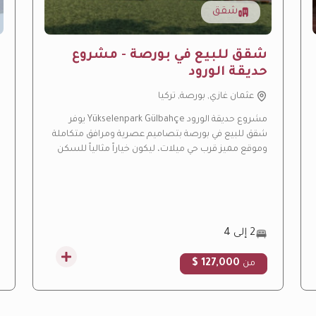
شقق
شقق للبيع في بورصة - مشروع
حديقة الورود
عثمان غازي, بورصة, تركيا
مشروع حديقة الورود Yükselenpark Gülbahçe يوفر
شقق للبيع في بورصة بتصاميم عصرية ومرافق متكاملة
وموقع مميز قرب حي ميلات، ليكون خياراً مثالياً للسكن
العائلي والاستثمار العقاري.
2 إلى 4
127,000 $
من