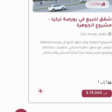
عقارات
عقار
ِشقق للبيع في بورصة تركيا -
مشروع 
مشروع الجوهرة
الفاخر
نيلوفر, بورصة, تركيا
باشاك شه
مشروع الجوهرة يوفر شقق للبيع في بورصة بمنطقة
مشروع ليف ب
نيلوفر، مع شقق جاهزة للسكن، تجهيزات متكاملة،
بإسطنبول، ي
وموقع مميز يجعله خياراً مثالياً للسكن والاستثمار
هادئة ومسا
العقاري.
التركية.
1 إلى 1
3 إلى 4.5
00 $
79,000 $
من
من