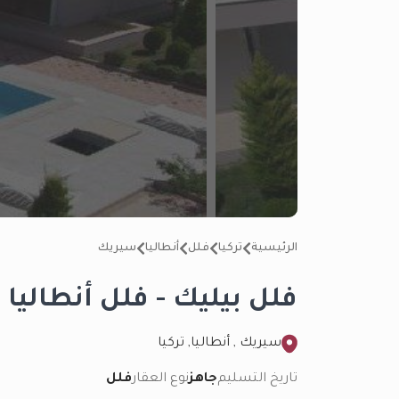
الرئيسية
تركيا
فلل
أنطاليا
سيريك
فلل بيليك - فلل أنطاليا
سيريك , أنطاليا, تركيا
تاريخ التسليم
جاهز
نوع العقار
فلل