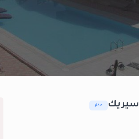
 سيريك
عقار