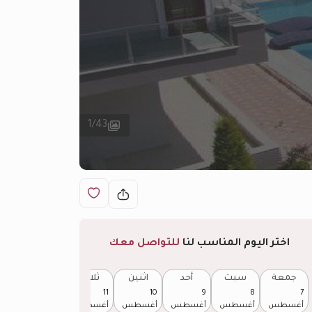
1
/
43
اختر اليوم المناسب لنا
للتواصل معك
جمعة
سبت
أحد
اثنين
ثلاثاء
أربعاء
12
11
10
9
8
7
أغسطس
أغسطس
أغسطس
أغسطس
أغسطس
أغسطس