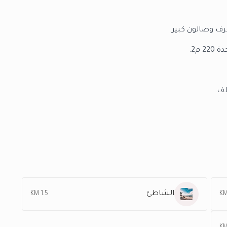
ف وصالون كبير.
م2.
الشاطئ
1.5 KM