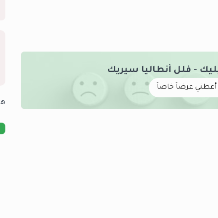
يك - فلل أنطاليا سيريك
أعطني عرضاً خاصاً
هل