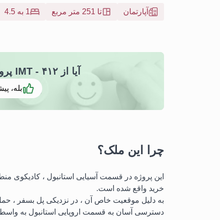
آپارتمان
تا 251 متر مربع
1 به 4.5
آیا از ۴۱۲ - IMT پروژه الیزیوم الیت خوشتان آمد
بله، پیش
چرا این ملک؟
این پروژه در قسمت آسیایی استانبول ، کادیکوی من
خرید واقع شده است.
به دلیل موقعیت خاص آن ، در نزدیکی پل بسفر ، حمل
دسترسی آسان به قسمت اروپایی استانبول به واسطه